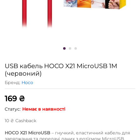
USB кабель HOCO X21 MicroUSB 1M
(червоний)
Бренд:
Hoco
169
₴
Статус:
Немає в наявності
10
₴
Сashback
HOCO X21 MicroUSB
– гнучкий, еластичний кабель для
заряджання та передачі даних з роз’ємом MicroUSB,