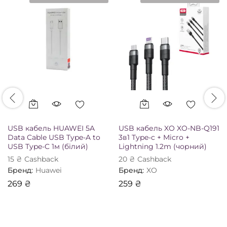
USB кабель HUAWEI 5A
USB кабель XO XO-NB-Q191
Data Cable USB Type-A to
3в1 Type-c + Micro +
USB Type-C 1м (білий)
Lightning 1.2m (чорний)
15
₴
Сashback
20
₴
Сashback
Бренд:
Huawei
Бренд:
XO
269
₴
259
₴