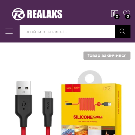
0
0
Вперед!
Товар закінчився