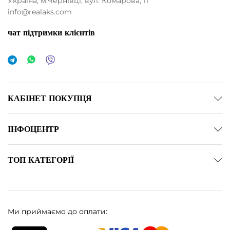
Україна, м.Чернівці, вул. Комарова, 11
info@realaks.com
чат підтримки клієнтів
КАБІНЕТ ПОКУПЦЯ
ІНФОЦЕНТР
ТОП КАТЕГОРІЇ
Ми приймаємо до оплати:
німальна
йбільша