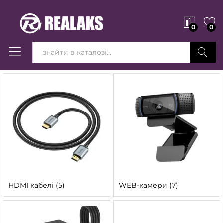
0
0
Вперед!
HDMI кабелі
(5)
WEB-камери
(7)