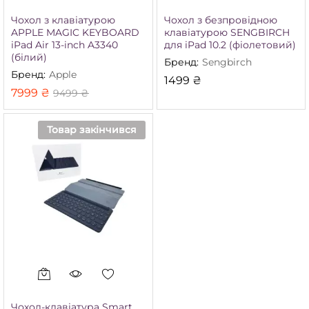
Чохол з клавіатурою
Чохол з безпровідною
APPLE MAGIC KEYBOARD
клавіатурою SENGBIRCH
iPad Air 13-inch A3340
для iPad 10.2 (фіолетовий)
(білий)
Бренд:
Sengbirch
Бренд:
Apple
1499
₴
7999
₴
9499
₴
Товар закінчився
Чохол-клавіатура Smart