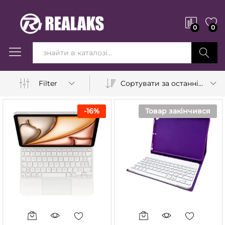
0
0
Вперед!
Сортувати за останніми
Filter
-
16
%
Товар закінчився