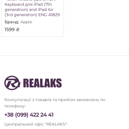
Keyboard для iPad (7th
generation) and iPad Air
(3rd generation) ENG A1829
Бренд:
Apple
1599
₴
Консультації з товарів та прийом замовлень по
німальна
йбільша
телефону:
а
а
+38 (099) 422 24 41
Центральний офіс "REALAKS":