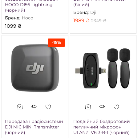
HOCO DI56 Lightning
(білий)
(чорний)
Бренд:
Dji
Бренд:
Hoco
1989
₴
2349
₴
1099
₴
-
15
%
німальна
йбільша
а
а
Передавач радіосистеми
Подвійний бездротовий
DJI MIC MINI Transmitter
петличний мікрофон
(чорний)
ULANZI V6 3-В-1 (чорний)