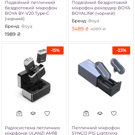
Подвійний петличний
Подвійний бездротовий
бездротовий мікрофон
мікрофон рекордер BOYA
BOYA BY-V20 Type-C
BOYALINK (чорний)
(чорний)
Бренд:
Boya
Бренд:
Boya
3489
₴
4989
₴
1989
₴
-
15
%
-
23
%
Радіосистема петличних
Петличний мікрофон
мікрфонів ULANZI AM18
SYNCO P1S Lightning