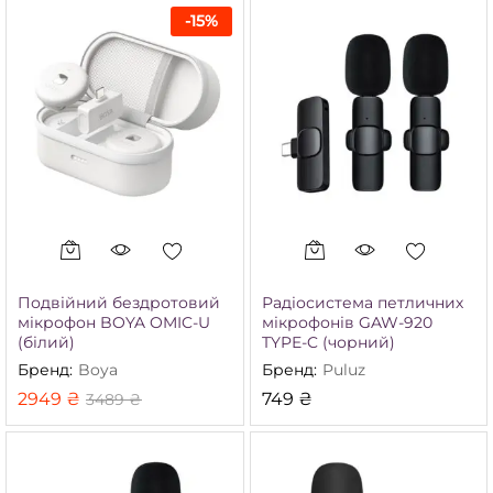
-
15
%
Подвійний бездротовий
Радіосистема петличних
мікрофон BOYA OMIC-U
мікрофонів GAW-920
(білий)
TYPE-C (чорний)
Бренд:
Boya
Бренд:
Puluz
2949
₴
749
₴
3489
₴