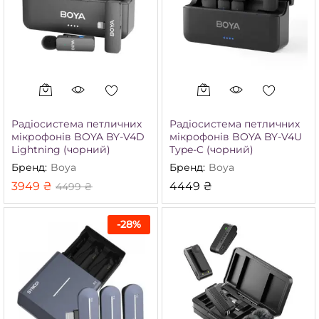
Радіосистема петличних
Радіосистема петличних
мікрофонів BOYA BY-V4D
мікрофонів BOYA BY-V4U
Lightning (чорний)
Type-C (чорний)
Бренд:
Boya
Бренд:
Boya
3949
₴
4449
₴
4499
₴
-
28
%