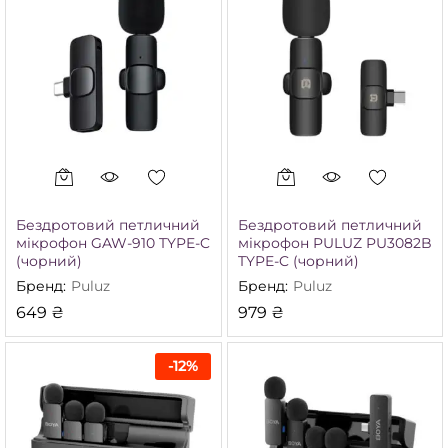
Бездротовий петличний
Бездротовий петличний
мікрофон GAW-910 TYPE-C
мікрофон PULUZ PU3082B
(чорний)
TYPE-C (чорний)
Бренд:
Puluz
Бренд:
Puluz
649
₴
979
₴
-
12
%