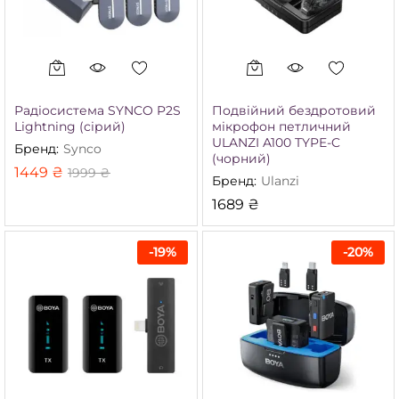
Радіосистема SYNCO P2S
Подвійний бездротовий
Lightning (сірий)
мікрофон петличний
ULANZI A100 TYPE-C
Бренд:
Synco
(чорний)
1449
₴
1999
₴
Бренд:
Ulanzi
1689
₴
-
19
%
-
20
%