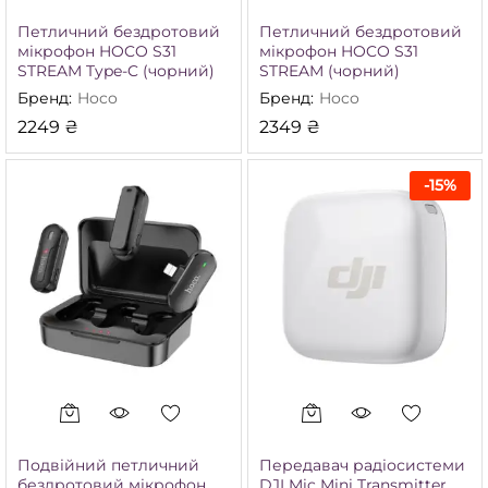
Петличний бездротовий
Петличний бездротовий
мікрофон HOCO S31
мікрофон HOCO S31
STREAM Type-C (чорний)
STREAM (чорний)
Бренд:
Hoco
Бренд:
Hoco
2249
₴
2349
₴
-
15
%
Подвійний петличний
Передавач радіосистеми
бездротовий мікрофон
DJI Mic Mini Transmitter