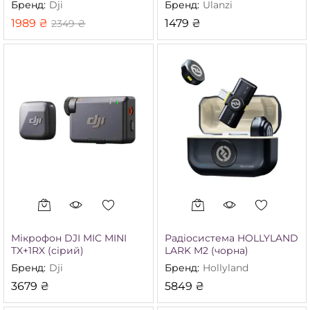
Бренд:
Dji
Бренд:
Ulanzi
1989
₴
1479
₴
2349
₴
Мікрофон DJI MIC MINI
Радіосистема HOLLYLAND
TX+1RX (сірий)
LARK M2 (чорна)
Бренд:
Dji
Бренд:
Hollyland
3679
₴
5849
₴