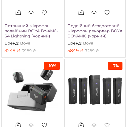
Петличний мікрофон
Подвійний бездротовий
подвійний BOYA BY-XM6-
мікрофон рекордер BOYA
S4 Lightning (чорний)
BOYAMIC (чорний)
Бренд:
Boya
Бренд:
Boya
3249
₴
5849
₴
3989
₴
7289
₴
-
10
%
-
7
%