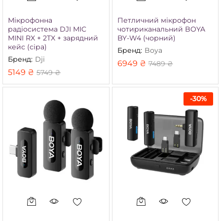
Мікрофонна
Петличний мікрофон
радіосистема DJI MIC
чотириканальний BOYA
MINI RX + 2TX + зарядний
BY-W4 (чорний)
кейс (сіра)
Бренд:
Boya
Бренд:
Dji
6949
₴
7489
₴
5149
₴
5749
₴
-
30
%