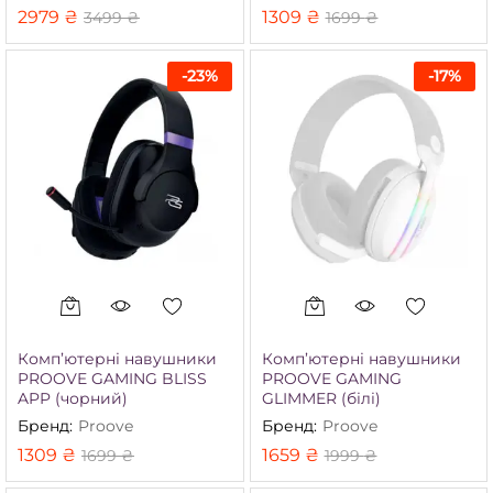
2979
₴
1309
₴
3499
₴
1699
₴
-
23
%
-
17
%
німальна
йбільша
а
а
Комп’ютерні навушники
Комп’ютерні навушники
PROOVE GAMING BLISS
PROOVE GAMING
APP (чорний)
GLIMMER (білі)
Бренд:
Proove
Бренд:
Proove
1309
₴
1659
₴
1699
₴
1999
₴