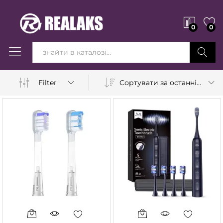
0
0
Вперед!
Сортувати за останніми
Filter