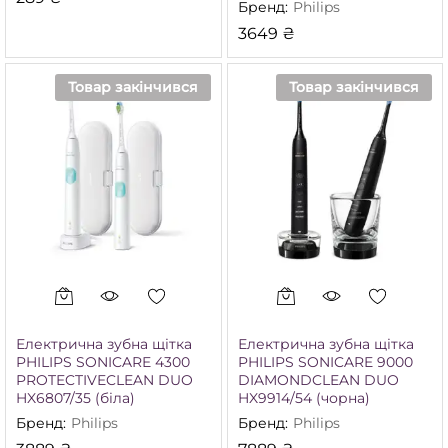
Бренд:
Philips
3649
₴
Товар закінчився
Товар закінчився
німальна
йбільша
а
а
Електрична зубна щітка
Електрична зубна щітка
PHILIPS SONICARE 4300
PHILIPS SONICARE 9000
PROTECTIVECLEAN DUO
DIAMONDCLEAN DUO
HX6807/35 (біла)
HX9914/54 (чорна)
Бренд:
Philips
Бренд:
Philips