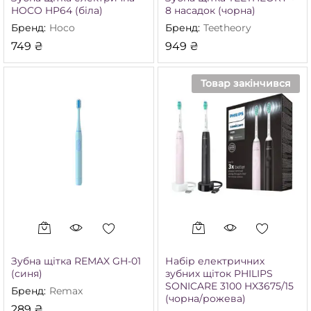
HOCO HP64 (біла)
8 насадок (чорна)
Бренд:
Hoco
Бренд:
Teetheory
749
₴
949
₴
Товар закінчився
Зубна щітка REMAX GH-01
Набір електричних
(синя)
зубних щіток PHILIPS
SONICARE 3100 HX3675/15
Бренд:
Remax
(чорна/рожева)
289
₴