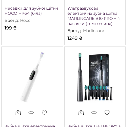
Насадки для зубної щітки
Ультразвукова
HOCO HP64 (біла)
електрична зубна щітка
MARLINCARE B10 PRO + 4
Бренд:
Hoco
насадки (темно-синя)
199
₴
Бренд:
Marlincare
1249
₴
Зубна щітка електрична
Зубна щітка TEETHEORY +