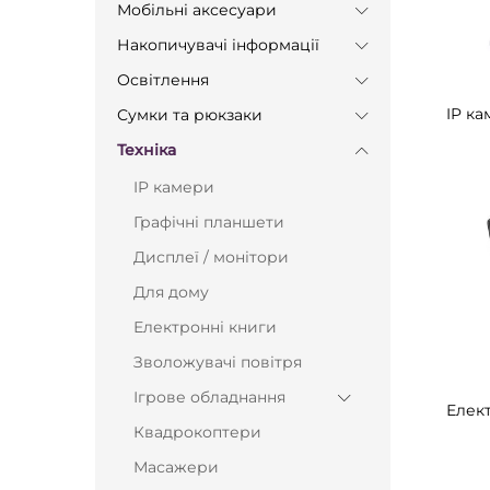
Мобільні аксесуари
Накопичувачі інформації
Освітлення
IP к
Сумки та рюкзаки
Техніка
IP камери
Графічні планшети
Дисплеї / монітори
Для дому
Електронні книги
Зволожувачі повітря
Ігрове обладнання
Елек
Квадрокоптери
Масажери