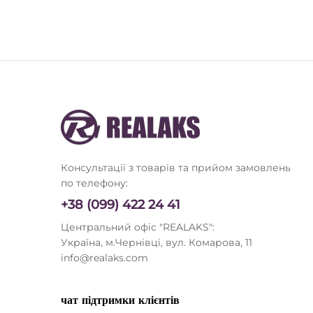
Marlincare
(1)
6.2"
(1)
Microsoft
(14)
6.8"
(1)
Miyoo
(1)
5.5"
(1)
Movell
(1)
6"
(1)
Niimbot
(3)
Nintendo
(1)
Noorio
(1)
NYXI
(1)
Консультації з товарів та прийом замовлень
Oivo
(1)
по телефону:
Oral-B
(2)
+38 (099) 422 24 41
Panasonic
(2)
Центральний офіс "REALAKS":
PDP
(3)
Україна, м.Чернівці, вул. Комарова, 11
Philips
(25)
info@realaks.com
Phylian
(1)
PowerA
(2)
чат підтримки клієнтів
Proove
(9)