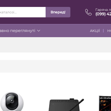
Гаряча л
Вперед!
ІЇ
(099) 4
вно переглянуті
АКЦІЇ
Н