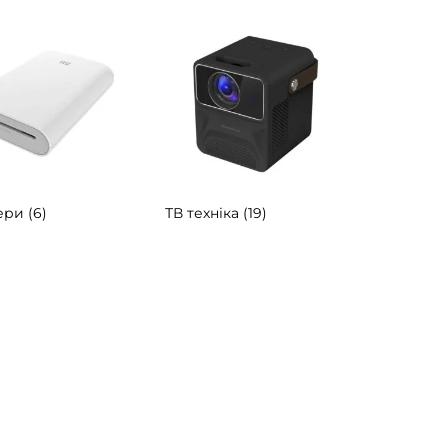
ери
(6)
ТВ техніка
(19)