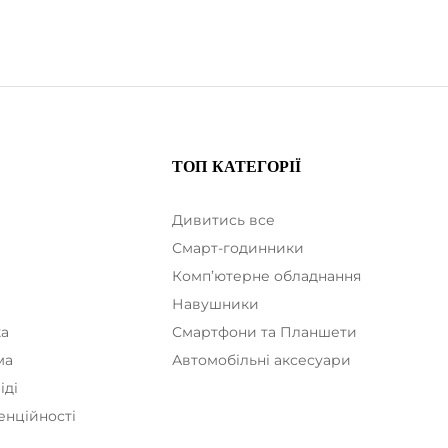
ТОП КАТЕГОРІЇ
Дивитись все
Смарт-годинники
Комп’ютерне обладнання
а
Навушники
ка
Смартфони та Планшети
ма
Автомобільні аксесуари
іді
енційності