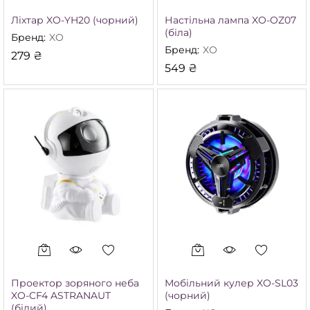
Ліхтар XO-YH20 (чорний)
Настільна лампа XO-OZ07
(біла)
Бренд:
XO
Бренд:
XO
279
₴
549
₴
Проектор зоряного неба
Мобільний кулер XO-SL03
XO-CF4 ASTRANAUT
(чорний)
(білий)