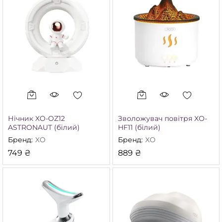
Нічник XO-OZ12
Зволожувач повітря XO-
ASTRONAUT (білий)
HF11 (білий)
Бренд:
XO
Бренд:
XO
749
₴
889
₴