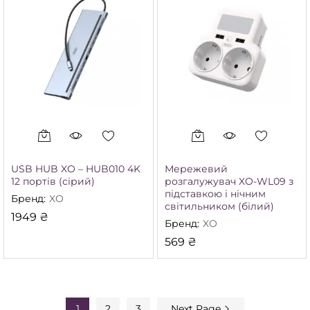
USB HUB XO – HUB010 4K
Мережевий
12 портів (сірий)
розгалужувач XO-WL09 з
підставкою і нічним
Бренд:
XO
світильником (білий)
1949
₴
Бренд:
XO
569
₴
1
2
3
Next Page