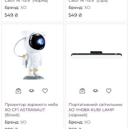
CB01 14″-15.9″ (чорна)
CB01 14″-15.9″ (сіра)
Бренд:
XO
Бренд:
XO
549
₴
549
₴
Проектор зоряного неба
Портативний світильник
XO CF1 ASTRANAUT
XO YH08A KUBI LAMP
(білий)
(чорний)
Бренд:
XO
Бренд:
XO