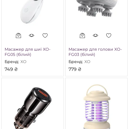
Масажер для шиї XO-
Масажер для голови XO-
FG05 (білий)
FG03 (білий)
Бренд:
XO
Бренд:
XO
749
₴
779
₴