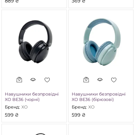
889
₴
369
₴
Навушники безпровідні
Навушники безпровідні
XO BE36 (чорні)
XO BE36 (бірюзові)
Бренд:
XO
Бренд:
XO
599
₴
599
₴