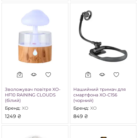
Зволожувач повітря XO-
Нашийний тримач для
HF10 RAINING CLOUDS
смартфона XO-C156
(білий)
(чорний)
Бренд:
XO
Бренд:
XO
1249
₴
849
₴