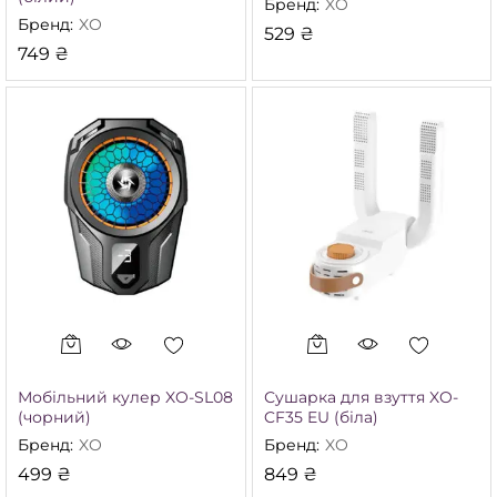
Бренд:
XO
Бренд:
XO
529
₴
749
₴
німальна
йбільша
а
а
Мобільний кулер XO-SL08
Сушарка для взуття XO-
(чорний)
CF35 EU (біла)
Бренд:
XO
Бренд:
XO
499
₴
849
₴