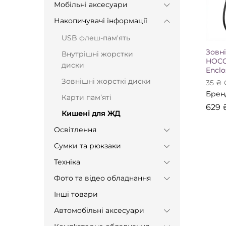
Мобільні аксесуари
Накопичувачі інформації
USB флеш-пам'ять
Зовн
Внутрішні жорстки
HOCO
диски
Enclo
Зовнішні жорсткі диски
35
₴
Брен
629
Карти памʼяті
629
Кишені для ЖД
Освітлення
Сумки та рюкзаки
Техніка
Фото та відео обладнання
Інші товари
Автомобільні аксесуари