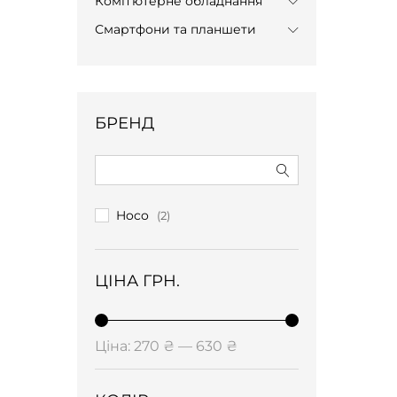
Комп'ютерне обладнання
Смартфони та планшети
БРЕНД
Hoco
(2)
ЦІНА ГРН.
Мінімальна
Найбільша
Ціна:
270 ₴
—
630 ₴
ціна
ціна