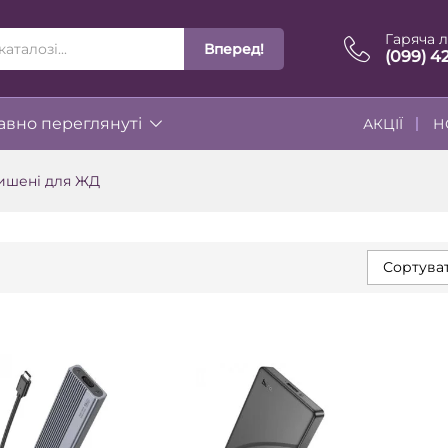
Гаряча л
Вперед!
ІЇ
(099) 4
вно переглянуті
АКЦІЇ
Н
ишені для ЖД
Сортуват