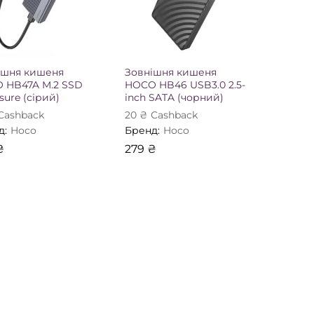
ішня кишеня
Зовнішня кишеня
 HB47A M.2 SSD
HOCO HB46 USB3.0 2.5-
sure (сірий)
inch SATA (чорний)
Сashback
20
₴
Сashback
д:
Hoco
Бренд:
Hoco
₴
279
₴
₴
279
₴