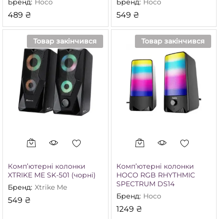
Бренд:
Hoco
Бренд:
Hoco
489
₴
549
₴
Товар закінчився
Товар закінчився
Комп’ютерні колонки
Комп’ютерні колонки
XTRIKE ME SK-501 (чорні)
HOCO RGB RHYTHMIC
SPECTRUM DS14
Бренд:
Xtrike Me
Бренд:
Hoco
549
₴
1249
₴