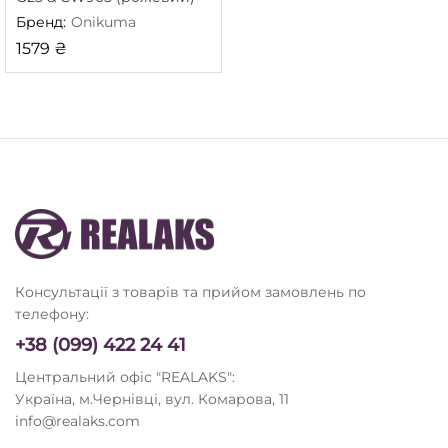
Бренд:
Onikuma
1579
₴
німальна
йбільша
а
а
Консультації з товарів та прийом замовлень по
телефону:
+38 (099) 422 24 41
Центральний офіс "REALAKS":
Україна, м.Чернівці, вул. Комарова, 11
info@realaks.com