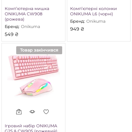
Комп’ютерна мишка
Комп’ютерні колонки
ONIKUMA CW908
ONIKUMA L6 (чорні)
(рожева)
Бренд:
Onikuma
Бренд:
Onikuma
949
₴
549
₴
Товар закінчився
Ігровий набір ONIKUMA
G25 & CW905 (рожевий)