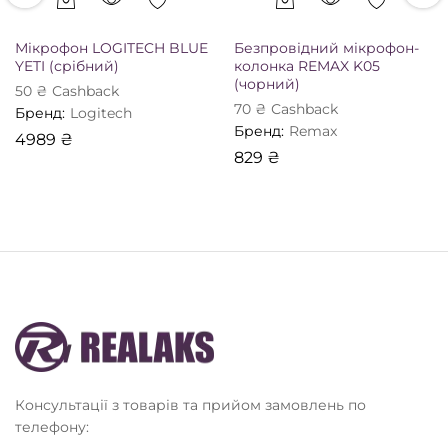
Мікрофон LOGITECH BLUE
Безпровідний мікрофон-
YETI (срібний)
колонка REMAX K05
(чорний)
50
₴
Сashback
70
₴
Сashback
Бренд:
Logitech
Бренд:
Remax
4989
₴
829
₴
Консультації з товарів та прийом замовлень по
телефону: