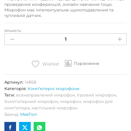
проведення конференцій, онлайн навчання тощо.
Мікрофон має інтелектуальне шумоподавлення та
чутливий датчик.
Кількість:
Мікрофон
ігровий
MEETION
MC20
(чорний)
Порівняння
Кількість
Wishlist
Артикул:
14858
Категорія:
Компʼютерні мікрофони
Теги:
всенаправлений мікрофон
,
Ігровий мікрофон
,
Компʼютерний мікрофон
,
мікрофон
,
мікрофон для
компʼютера
,
настільний мікрофон
Бренд:
MeeTion