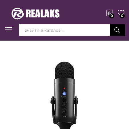
0
0
Вперед!