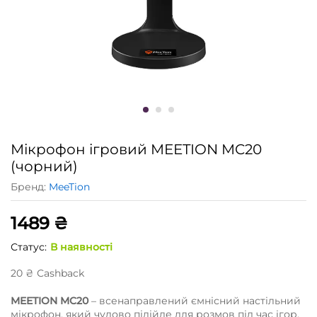
Мікрофон ігровий MEETION MC20
(чорний)
Бренд:
MeeTion
1489
₴
Статус:
В наявності
20
₴
Сashback
MEETION MC20
– всенаправлений ємнісний настільний
мікрофон, який чудово підійде для розмов під час ігор,