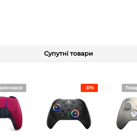
Супутні товари
акінчився
-
31
%
Това