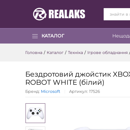
ВСІ КАТЕГОР
КАТАЛОГ
Нещода
Головна
/
Каталог
/
Техніка
/
Ігрове обладнання
Бездротовий джойстик XB
ROBOT WHITE (білий)
Бренд:
Microsoft
Артикул:
17526