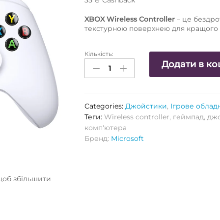
35
₴
Сashback
XBOX Wireless Controller
– це бездро
текстурною поверхнею для кращого 
Кількість:
Бездротовий
Додати в к
джойстик
XBOX
WIRELESS
CONTROLLER
Categories:
Джойстики
,
Ігрове облад
ROBOT
Теги:
Wireless controller
,
геймпад
,
дж
WHITE
комп'ютера
(білий)
Бренд:
Microsoft
Кількість
щоб збільшити