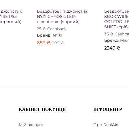
 джойстик
Бездротовий джойстик
Бездротов
NSE PS5
NYXI CHAOS з LED-
XBOX WIRE
червоний)
підсвіткою (чорний)
CONTROLLE
SHIFT (сріб
25
₴
Сashback
35
₴
Сashba
Бренд:
NYXI
Бренд:
Micr
689
₴
999
₴
2249
₴
КАБІНЕТ ПОКУПЦЯ
ІНФОЦЕНТР
Мій аккаунт
Про RealAks