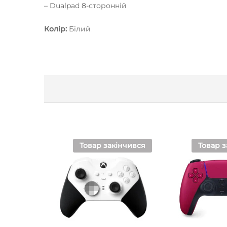
– Dualpad 8-сторонній
Колір:
Білий
Товар закінчився
Товар з