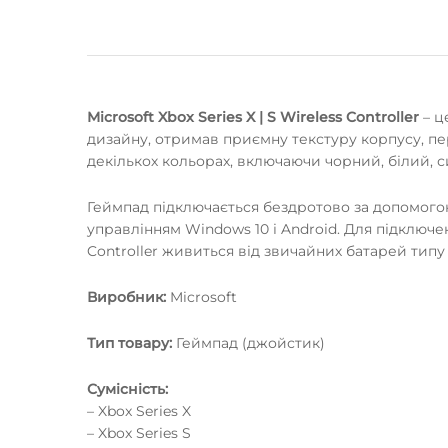
Microsoft Xbox Series X | S Wireless Controller
– ц
дизайну, отримав приємну текстуру корпусу, пере
декількох кольорах, включаючи чорний, білий, с
Геймпад підключається бездротово за допомогою 
управлінням Windows 10 і Android. Для підключен
Controller живиться від звичайних батарей типу
Виробник:
Microsoft
Тип товару:
Геймпад (джойстик)
Сумісність:
– Xbox Series X
– Xbox Series S