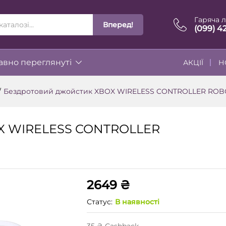
Гаряча л
Вперед!
ІЇ
(099) 4
вно переглянуті
АКЦІЇ
Н
/
Бездротовий джойстик XBOX WIRELESS CONTROLLER ROBO
OX WIRELESS CONTROLLER
2649
₴
Статус:
В наявності