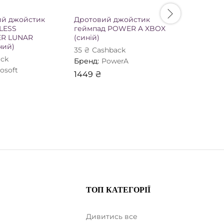
ий джойстик
Дротовий джойстик
Безпров
LESS
геймпад POWER A XBOX
SONY D
R LUNAR
(синій)
(чорний)
ний)
35
₴
Сashback
100
₴
Сas
ck
Бренд:
PowerA
Бренд:
S
osoft
1449
₴
1705
₴
ТОП КАТЕГОРІЇ
Дивитись все