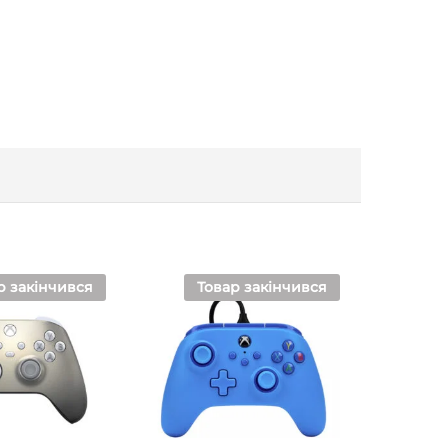
р закінчився
Товар закінчився
То