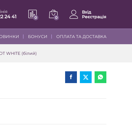
інія
Вхід
22 24 41
Реєстрація
0
0
ОВИНКИ
БОНУСИ
ОПЛАТА ТА ДОСТАВКА
T WHITE (білий)