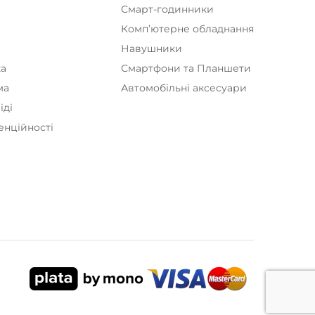
Смарт-годинники
Комп’ютерне обладнання
а
Навушники
ка
Смартфони та Планшети
ма
Автомобільні аксесуари
іді
енційності