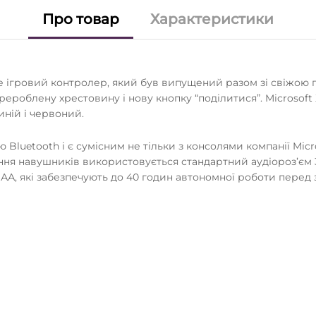
Про товар
Характеристики
е ігровий контролер, який був випущений разом зі свіжою 
роблену хрестовину і нову кнопку “поділитися”. Microsoft Xb
иній і червоний.
Bluetooth і є сумісним не тільки з консолями компанії Micr
ня навушників використовується стандартний аудіороз’єм 3,5 
 АА, які забезпечують до 40 годин автономної роботи перед 