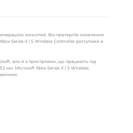
генерацією консолей. Він претерпів оновлення
ox Series X | S Wireless Controller доступний в
osoft, але й з пристроями, що працюють під
мм. Microsoft Xbox Series X | S Wireless
заміною.