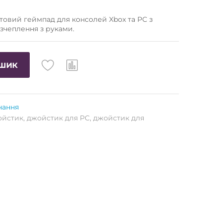
товий геймпад для консолей Xbox та PC з
зчеплення з руками.
ошик
нання
ойстик
,
джойстик для PC
,
джойстик для