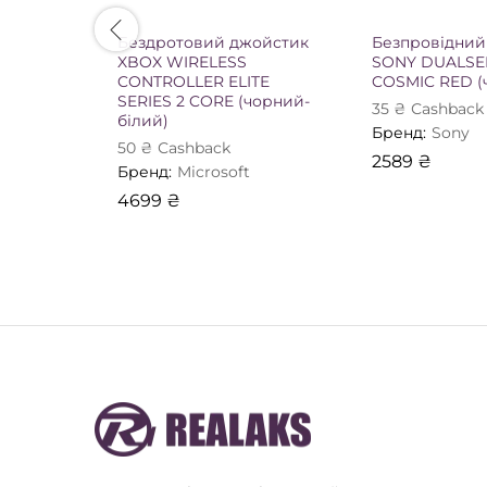
Бездротовий джойстик
Безпровідний
XBOX WIRELESS
SONY DUALSE
CONTROLLER ELITE
COSMIC RED (
SERIES 2 CORE (чорний-
35
₴
Сashback
білий)
Бренд:
Sony
50
₴
Сashback
2589
₴
Бренд:
Microsoft
4699
₴