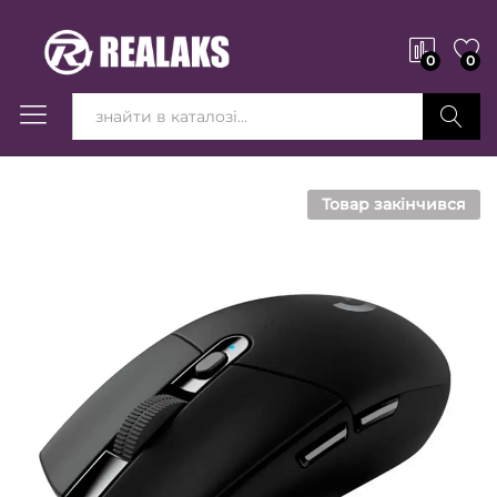
0
0
Вперед!
Товар закінчився