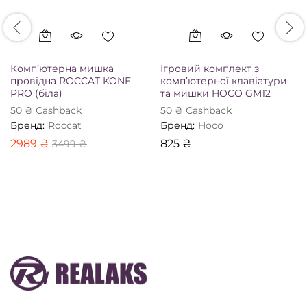
Комп’ютерна мишка
Ігровий комплект з
провідна ROCCAT KONE
комп’ютерної клавіатури
PRO (біла)
та мишки HOCO GM12
50
₴
Сashback
50
₴
Сashback
Бренд:
Roccat
Бренд:
Hoco
2989
₴
825
₴
3499
₴