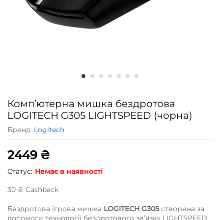
Комп’ютерна мишка бездротова
LOGITECH G305 LIGHTSPEED (чорна)
Бренд:
Logitech
2449
₴
Статус:
Немає в наявності
30
₴
Сashback
Бездротова ігрова мишка
LOGITECH G305
створена за
допомоги технології бездротового зв’язку LIGHTSPEED