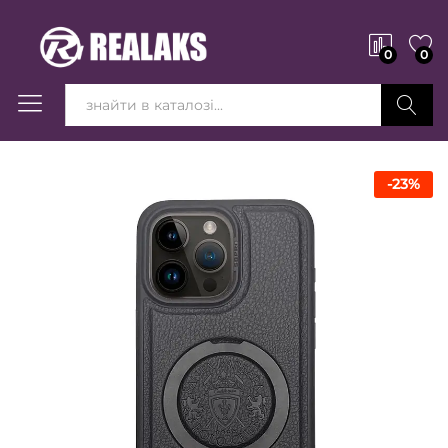
0
0
Вперед!
-
23
%