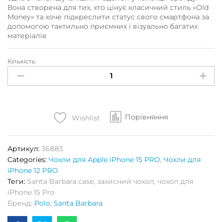
Вона створена для тих, хто цінує класичний стиль «Old
Money» та хоче підкреслити статус свого смартфона за
допомогою тактильно приємних і візуально багатих
матеріалів
Кількість:
Чохол
POLO
PRIMO
iPhone
15
Порівняння
Pro
Wishlist
(чорний)
Кількість
Артикул:
36883
Categories:
Чохли для Apple iPhone 15 PRO
,
Чохли для
iPhone 12 PRO
Теги:
Santa Barbara case
,
захисний чохол
,
чохол для
iPhone 15 Pro
Бренд:
Polo
,
Santa Barbara