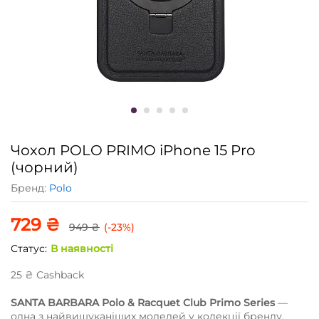
Чохол POLO PRIMO iPhone 15 Pro
(чорний)
Бренд:
Polo
729
₴
949
₴
(-23%)
Статус:
В наявності
25
₴
Сashback
SANTA BARBARA Polo & Racquet Club Primo Series
—
одна з найвишуканіших моделей у колекції бренду.