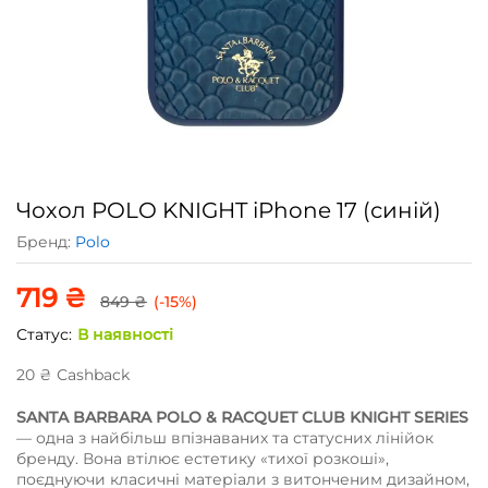
Чохол POLO KNIGHT iPhone 17 (синій)
Бренд:
Polo
719
₴
849
₴
(-15%)
Статус:
В наявності
20
₴
Сashback
SANTA BARBARA POLO & RACQUET CLUB KNIGHT SERIES
— одна з найбільш впізнаваних та статусних лінійок
бренду. Вона втілює естетику «тихої розкоші»,
поєднуючи класичні матеріали з витонченим дизайном,