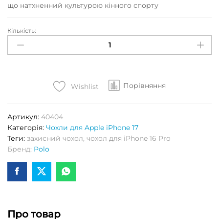
що натхненний культурою кінного спорту
Кількість:
Чохол
POLO
KNIGHT
iPhone
17
Порівняння
(синій)
Wishlist
Кількість
Артикул:
40404
Категорія:
Чохли для Apple iPhone 17
Теги:
захисний чохол
,
чохол для iPhone 16 Pro
Бренд:
Polo
Про товар