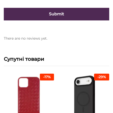
There are no reviews yet.
Супутні товари
-
17
%
-
29
%