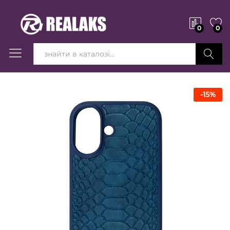
0
0
Вперед!
-
15
%