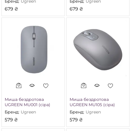
Бренд:
Ugreen
Бренд:
Ugreen
679
₴
679
₴
німальна
йбільша
а
а
Миша бездротова
Миша бездротова
UGREEN MU001 (сіра)
UGREEN MU105 (сіра)
Бренд:
Ugreen
Бренд:
Ugreen
579
₴
579
₴