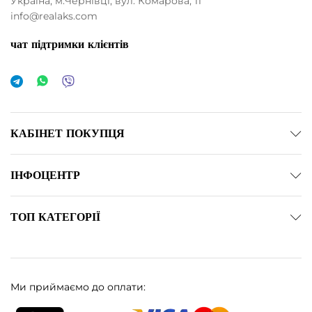
Україна, м.Чернівці, вул. Комарова, 11
info@realaks.com
чат підтримки клієнтів
німальна
йбільша
а
а
КАБІНЕТ ПОКУПЦЯ
ІНФОЦЕНТР
ТОП КАТЕГОРІЇ
Ми приймаємо до оплати: