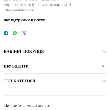
Україна, м.Чернівці, вул. Комарова, 11
info@realaks.com
чат підтримки клієнтів
німальна
йбільша
а
а
КАБІНЕТ ПОКУПЦЯ
ІНФОЦЕНТР
ТОП КАТЕГОРІЇ
Ми приймаємо до оплати: