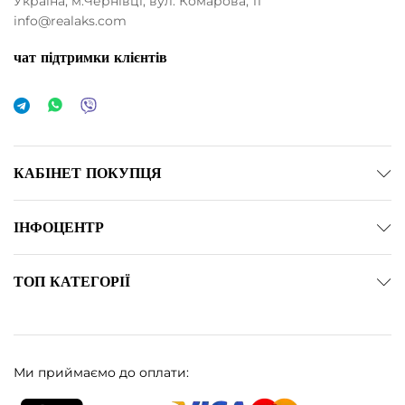
Україна, м.Чернівці, вул. Комарова, 11
info@realaks.com
чат підтримки клієнтів
німальна
йбільша
а
а
КАБІНЕТ ПОКУПЦЯ
ІНФОЦЕНТР
ТОП КАТЕГОРІЇ
Ми приймаємо до оплати: