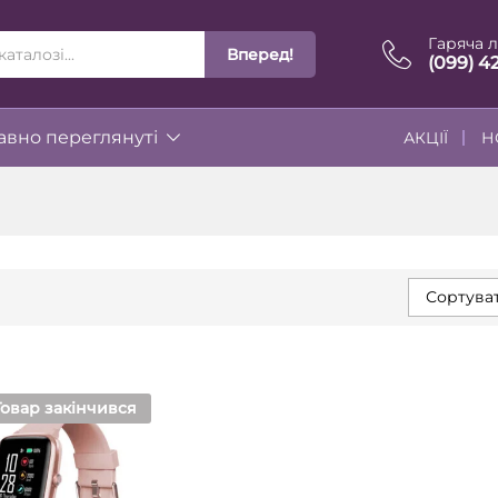
Гаряча л
Вперед!
ІЇ
(099) 4
вно переглянуті
АКЦІЇ
Н
Сортуват
Товар закінчився