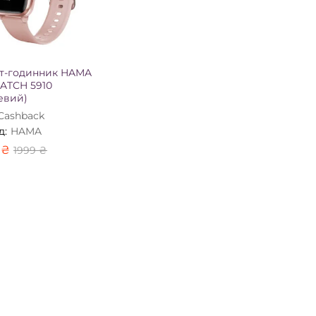
т-годинник HAMA
WATCH 5910
евий)
Сashback
д:
HAMA
9
₴
1999
₴
9
₴
1999
₴