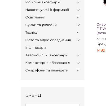
Мобільні аксесуари
Накопичувачі інформації
Освітлення
Смар
Сумки та рюкзаки
FIT 
Техніка
(рож
35
₴
Фото та відео обладнання
Брен
148
Інші товари
148
Автомобільні аксесуари
Комп'ютерне обладнання
Смартфони та планшети
БРЕНД