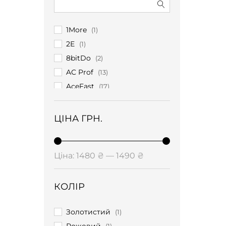
1More
(1)
2E
(1)
8bitDo
(2)
AC Prof
(13)
AceFast
(17)
ADATA
(2)
Adidas
(2)
ЦІНА ГРН.
Aidisy
(1)
Akaso
(3)
Мінімальна
Найбільша
Ціна:
1480 ₴
—
1490 ₴
AKG
(2)
ціна
ціна
Amazon
(10)
Anker
КОЛІР
(26)
Aochuan
(4)
Золотистий
(1)
Apa
(1)