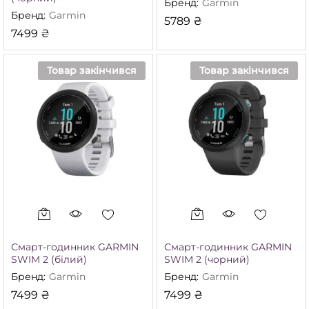
Бренд:
Garmin
Бренд:
Garmin
5789
₴
7499
₴
Товар закінчився
Товар закінчився
німальна
йбільша
а
а
Смарт-годинник GARMIN
Смарт-годинник GARMIN
SWIM 2 (білий)
SWIM 2 (чорний)
Бренд:
Garmin
Бренд:
Garmin
7499
₴
7499
₴