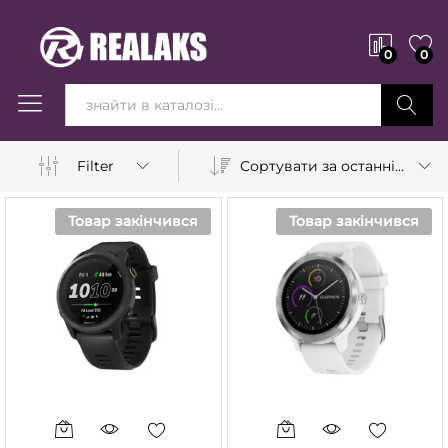
0
0
Вперед!
Сортувати за останніми
Filter
Товар закінчився
Товар закінчився