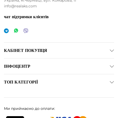
Україна, м.Чернівці, вул. Комарова, 11
info@realaks.com
чат підтримки клієнтів
німальна
йбільша
а
а
КАБІНЕТ ПОКУПЦЯ
ІНФОЦЕНТР
ТОП КАТЕГОРІЇ
Ми приймаємо до оплати: