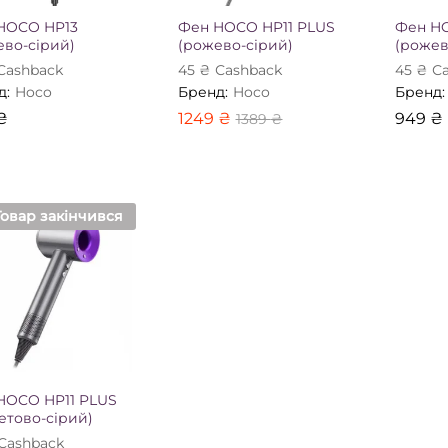
HOCO HP13
Фен HOCO HP11 PLUS
Фен H
ево-сірий)
(рожево-сірий)
(рожев
Сashback
45
₴
Сashback
45
₴
Сa
д:
Hoco
Бренд:
Hoco
Бренд:
₴
1249
₴
949
₴
1389
₴
₴
1249
₴
949
₴
1389
₴
Товар закінчився
HOCO HP11 PLUS
етово-сірий)
Сashback