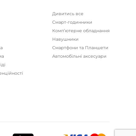
Дивитись все
Смарт-годинники
Комп’ютерне обладнання
а
Навушники
ка
Смартфони та Планшети
ма
Автомобільні аксесуари
іді
енційності