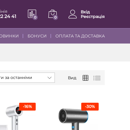
інія
Вхід
22 24 41
Реєстрація
0
0
ОВИНКИ
БОНУСИ
ОПЛАТА ТА ДОСТАВКА
и за останніми
Вид
-
16
%
-
30
%