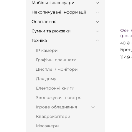
Мобільні аксесуари
Накопичувачі інформації
Освітлення
Фен 
Сумки та рюкзаки
(рож
Техніка
40
₴
Брен
IP камери
1149
1149
Графічні планшети
Дисплеї / монітори
Для дому
Електронні книги
Зволожувачі повітря
Ігрове обладнання
Квадрокоптери
Масажери