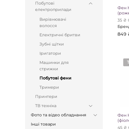
Побутові
Фен 
електроприлади
(рож
Вирівнювачі
35
₴
волосся
Брен
849
849
Електричні бритви
Зубні щітки
Іригатори
Машинки для
стрижки
Побутові фени
Тримери
Принтери
ТВ техніка
Фото та відео обладнання
Фен 
(фіол
Інші товари
45
₴