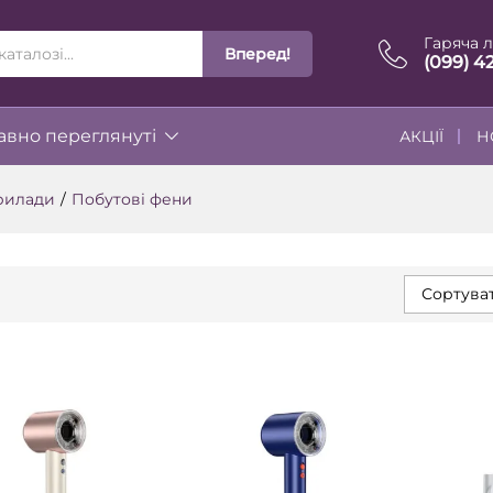
Гаряча л
Вперед!
ІЇ
(099) 4
вно переглянуті
АКЦІЇ
Н
рилади
/
Побутові фени
Сортуват