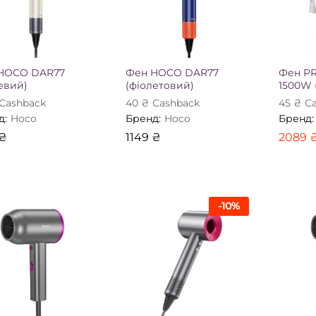
HOCO DAR77
Фен HOCO DAR77
Фен P
евий)
(фіолетовий)
1500W 
Сashback
40
₴
Сashback
45
₴
Сa
д:
Hoco
Бренд:
Hoco
Бренд:
₴
1149
₴
2089
₴
1149
₴
2089
-
10
%