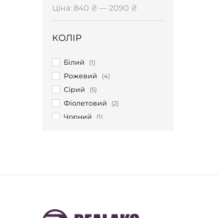
Мінімальна
Найбільша
Ціна:
840 ₴
—
2090 ₴
ціна
ціна
КОЛІР
Білий
(1)
Рожевий
(4)
Сірий
(5)
Фіолетовий
(2)
Чорний
(1)