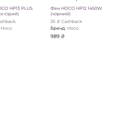
OCO HP13 PLUS
Фен HOCO HP12 1450W
о-сірий)
(чорний)
shback
35
₴
Сashback
Hoco
Бренд:
Hoco
989
₴
989
₴