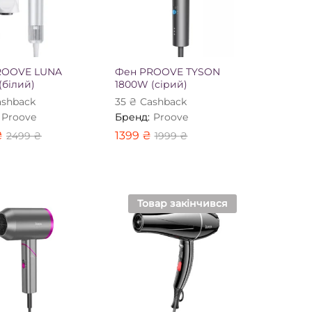
ROOVE LUNA
Фен PROOVE TYSON
(білий)
1800W (сірий)
shback
35
₴
Сashback
Proove
Бренд:
Proove
₴
1399
₴
2499
₴
1999
₴
₴
1399
₴
2499
₴
1999
₴
Товар закінчився