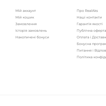
Мій аккаунт
Про RealAks
Мій кошик
Наші контакти
Замовлення
Гарантія якості
Історія замовлень
Публічна оферт
Накопичені бонуси
Оплата і Достав
Бонусна програ
Питання і Відпов
Політика конфід