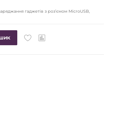
заряджання гаджетів з роз’ємом MicroUSB,
ошик