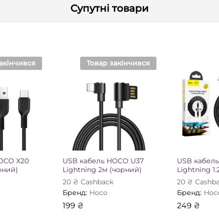
Супутні товари
акінчився
Товар закінчився
OCO X20
USB кабель HOCO U37
USB кабел
рний)
Lightning 2м (чорний)
Lightning 1
20
₴
Сashback
20
₴
Сashb
Бренд:
Hoco
Бренд:
Hoc
199
₴
249
₴