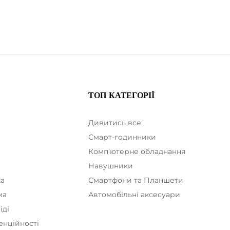
ТОП КАТЕГОРІЇ
Дивитись все
Смарт-годинники
Комп’ютерне обладнання
а
Навушники
ка
Смартфони та Планшети
ма
Автомобільні аксесуари
іді
енційності