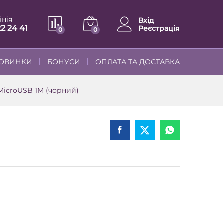
інія
Вхід
22 24 41
Реєстрація
0
0
ОВИНКИ
БОНУСИ
ОПЛАТА ТА ДОСТАВКА
icroUSB 1M (чорний)