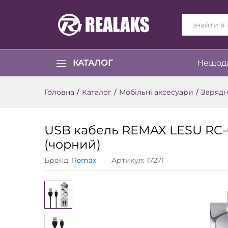
ВСІ КАТЕГОР
КАТАЛОГ
Нещода
Головна
/
Каталог
/
Мобільні аксесуари
/
Зарядн
USB кабель REMAX LESU RC
(чорний)
Бренд:
Remax
Артикул:
17271