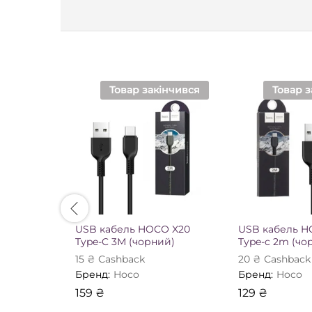
Товар закінчився
Товар з
USB кабель HOCO X20
USB кабель H
Type-C 3М (чорний)
Type-c 2m (чо
15
₴
Сashback
20
₴
Сashback
Бренд:
Hoco
Бренд:
Hoco
159
₴
129
₴