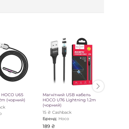
ь HOCO U65
Магнітний USB кабель
USB каб
.2m (чорний)
HOCO U76 Lightning 1.2m
lightning
(чорний)
ack
10
₴
Сash
15
₴
Сashback
o
Бренд:
H
Бренд:
Hoco
159
₴
189
₴