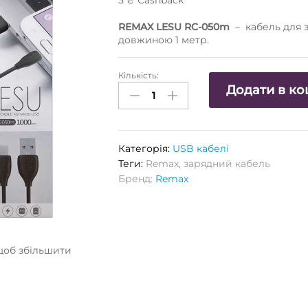
5
₴
Сashback
REMAX LESU RC-050m
– кабель для 
довжиною 1 метр.
Кількість:
USB
Додати в к
кабель
REMAX
LESU
RC-
Категорія:
USB кабелі
050m
Теги:
Remax
,
зарядний кабель
MicroUSB
Бренд:
Remax
1M
(чорний)
Кількість
щоб збільшити