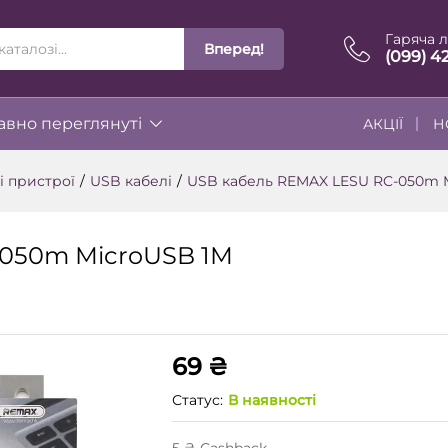
Гаряча л
Вперед!
ІЇ
(099) 4
вно переглянуті
АКЦІЇ
Н
і пристрої
/
USB кабелі
/
USB кабель REMAX LESU RC-050m M
-050m MicroUSB 1M
69
₴
Статус:
В наявності