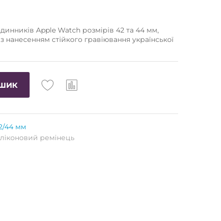
одинників Apple Watch розмірів 42 та 44 мм,
з нанесенням стійкого гравіювання української
ошик
2/44 мм
ліконовий ремінець