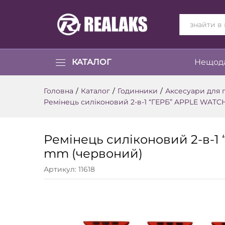
ВСІ КАТЕГОР
КАТАЛОГ
Нещода
Головна
/
Каталог
/
Годинники
/
Аксесуари для 
Ремінець силіконовий 2-в-1 “ГЕРБ” APPLE WATC
Ремінець силіконовий 2-в-1
mm (червоний)
Артикул:
11618