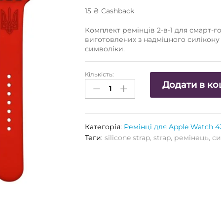
15
₴
Сashback
Комплект ремінців 2-в-1 для смарт-г
виготовлених з надміцного силікону 
символіки.
Кількість:
Ремінець
Додати в к
силіконовий
2-
в-1
"ГЕРБ"
Категорія:
Ремінці для Apple Watch 4
APPLE
Теги:
silicone strap
,
strap
,
ремінець
,
си
WATCH
42/44
mm
(червоний)
Кількість