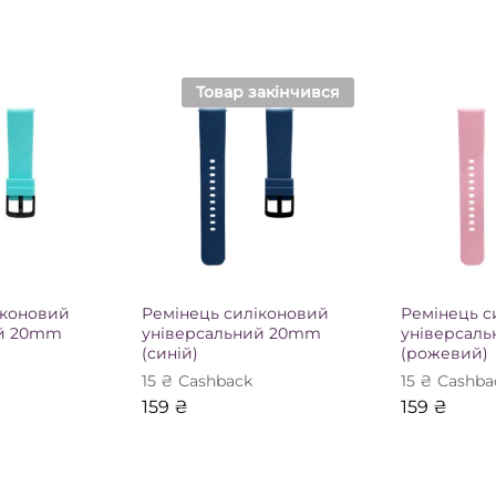
Товар закінчився
іконовий
Ремінець силіконовий
Ремінець с
ий 20mm
універсальний 20mm
універсал
(синій)
(рожевий)
15
₴
Сashback
15
₴
Сashba
159
₴
159
₴