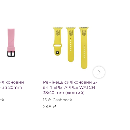
иліконовий
Ремінець силіконовий 2-
Ремінець
ьний 20mm
в-1 “ГЕРБ” APPLE WATCH
в-1 “ВИ
38/40 mm (жовтий)
APPLE W
(жовтий
ck
15
₴
Сashback
15
₴
Сash
249
₴
249
₴