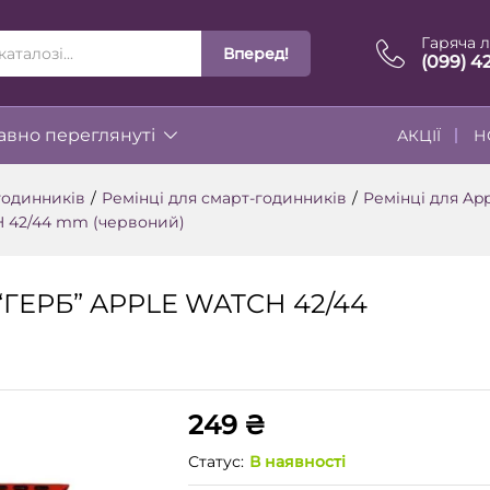
Гаряча л
Вперед!
ІЇ
(099) 4
вно переглянуті
АКЦІЇ
Н
годинників
/
Ремінці для смарт-годинників
/
Ремінці для Ap
H 42/44 mm (червоний)
 “ГЕРБ” APPLE WATCH 42/44
249
₴
Статус:
В наявності