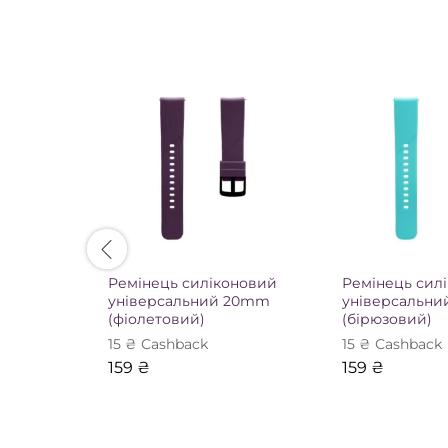
Ремінець силіконовий
Ремінець сил
універсальний 20mm
універсальн
(фіолетовий)
(бірюзовий)
15
₴
Сashback
15
₴
Сashback
159
₴
159
₴