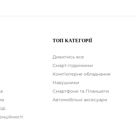
ТОП КАТЕГОРІЇ
Дивитись все
Смарт-годинники
Комп’ютерне обладнання
а
Навушники
ка
Смартфони та Планшети
ма
Автомобільні аксесуари
іді
енційності