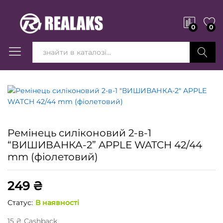
0
0
Вперед!
Ремінець силіконовий 2-в-1
“ВИШИВАНКА-2” APPLE WATCH 42/44
mm (фіолетовий)
249
₴
Статус:
В наявності
15
₴
Сashback