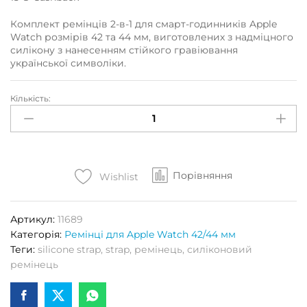
Комплект ремінців 2-в-1 для смарт-годинників Apple
Watch розмірів 42 та 44 мм, виготовлених з надміцного
силікону з нанесенням стійкого гравіювання
української символіки.
Кількість:
Ремінець
силіконовий
2-
в-1
"ВИШИВАНКА-2"
Порівняння
APPLE
Wishlist
WATCH
42/44
Артикул:
11689
mm
Категорія:
Ремінці для Apple Watch 42/44 мм
(фіолетовий)
Теги:
silicone strap
,
strap
,
ремінець
,
силіконовий
Кількість
ремінець