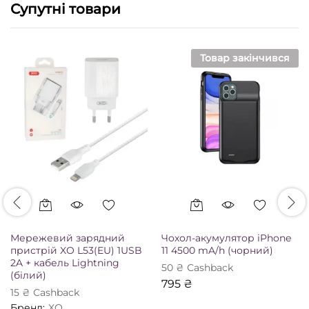
Супутні товари
Товар закінчився
Мережевий зарядний
Чохол-акумулятор iPhone
пристрій XO L53(EU) 1USB
11 4500 mA/h (чорний)
2A + кабель Lightning
50
₴
Сashback
(білий)
795
₴
15
₴
Сashback
Бренд:
XO