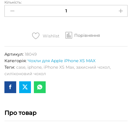
Кількість:
Чохол
S-
CASE
(High
Copy)
Порівняння
для
Wishlist
APPLE
iPhone
Артикул:
18049
XS
Категорія:
Чохли для Apple iPhone XS MAX
MAX
Теги:
case
,
iphone
,
iPhone XS Max
,
захисний чохол
,
(Cosmos
силіконовий чохол
Blue)
Кількість
Про товар