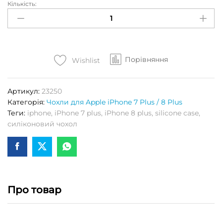
Кількість:
Чохол
S-
CASE
(High
Copy)
Порівняння
для
Wishlist
APPLE
iPhone
Артикул:
23250
7
Категорія:
Чохли для Apple iPhone 7 Plus / 8 Plus
PLUS
Теги:
iphone
,
iPhone 7 plus
,
iPhone 8 plus
,
silicone case
,
/
силіконовий чохол
8
PLUS
(White)
Кількість
Про товар