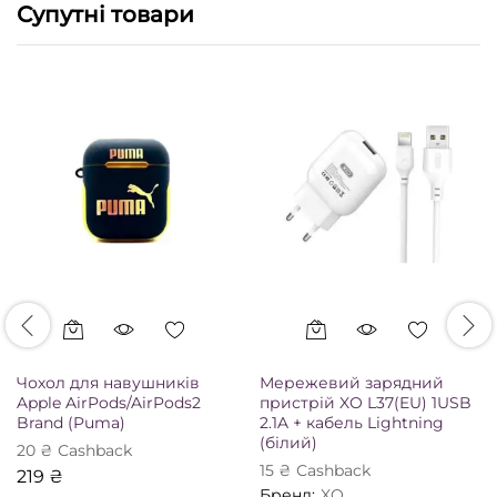
Супутні товари
Чохол для навушників
Мережевий зарядний
Apple AirPods/AirPods2
пристрій XO L37(EU) 1USB
Brand (Puma)
2.1A + кабель Lightning
(білий)
20
₴
Сashback
15
₴
Сashback
219
₴
Бренд:
XO