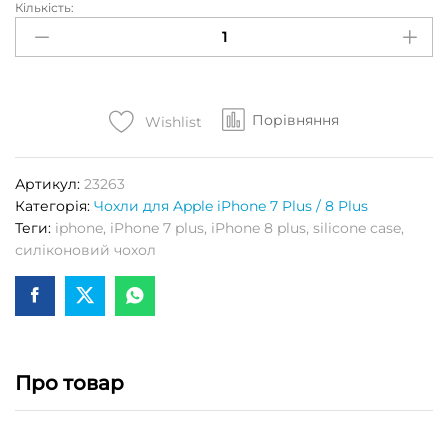
Кількість:
Чохол
S-
CASE
(High
Copy)
Порівняння
для
Wishlist
APPLE
iPhone
Артикул:
23263
7
Категорія:
Чохли для Apple iPhone 7 Plus / 8 Plus
PLUS
Теги:
iphone
,
iPhone 7 plus
,
iPhone 8 plus
,
silicone case
,
/
силіконовий чохол
8
PLUS
(Shiny
pink)
Кількість
Про товар