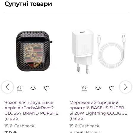
Супутні товари
Чохол для навушників
Мережевий зарядний
Apple AirPods/AirPods2
пристрій BASEUS SUPER
GLOSSY BRAND PORSHE
Si 20W Lightning CCCJGCE
(сірий)
(білий)
15
₴
Сashback
15
₴
Сashback
Бренд:
Baseus
219
₴