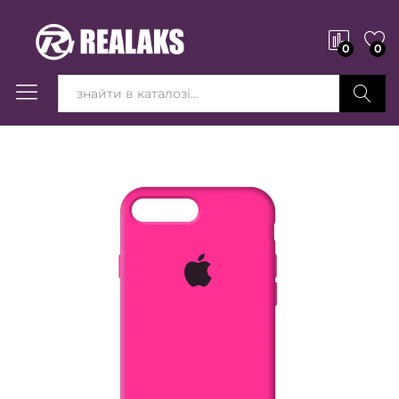
0
0
Вперед!