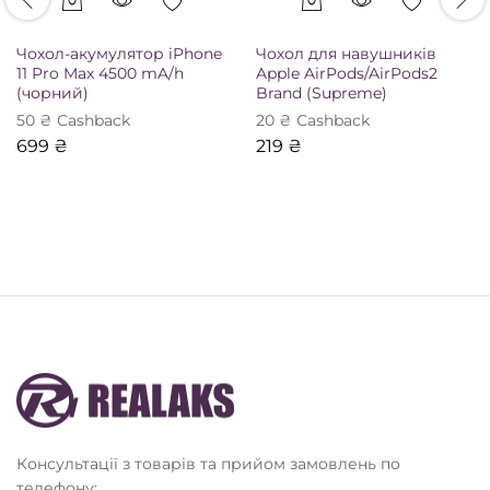
Чохол-акумулятор iPhone
Чохол для навушників
11 Pro Max 4500 mA/h
Apple AirPods/AirPods2
(чорний)
Brand (Supreme)
50
₴
Сashback
20
₴
Сashback
699
₴
219
₴
Консультації з товарів та прийом замовлень по
телефону: