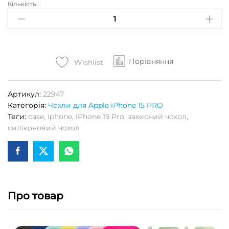
Кількість:
Чохол
S-
CASE
(High
Copy)
Порівняння
для
Wishlist
APPLE
iPhone
Артикул:
22947
15
Категорія:
Чохли для Apple iPhone 15 PRO
PRO
Теги:
case
,
iphone
,
iPhone 15 Pro
,
захисний чохол
,
(Sky
силіконовий чохол
blue)
Кількість
Про товар