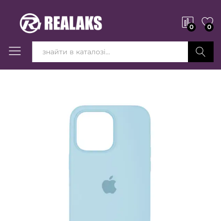
0
0
Вперед!