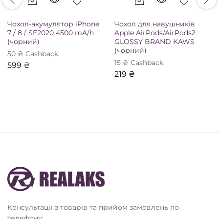
Чохол-акумулятор iPhone
Чохол для навушників
7 / 8 / SE2020 4500 mA/h
Apple AirPods/AirPods2
(чорний)
GLOSSY BRAND KAWS
(чорний)
50
₴
Сashback
15
₴
Сashback
599
₴
219
₴
Консультації з товарів та прийом замовлень по
телефону: