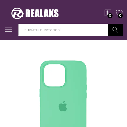
0
0
Вперед!