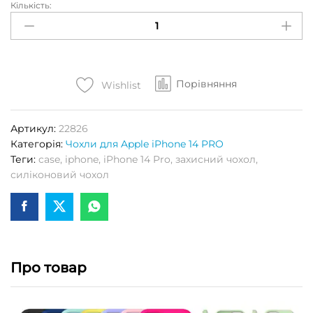
Кількість:
Чохол
S-
CASE
(High
Copy)
Порівняння
для
Wishlist
APPLE
iPhone
Артикул:
22826
14
Категорія:
Чохли для Apple iPhone 14 PRO
PRO
Теги:
case
,
iphone
,
iPhone 14 Pro
,
захисний чохол
,
(Spearmint)
силіконовий чохол
Кількість
Про товар