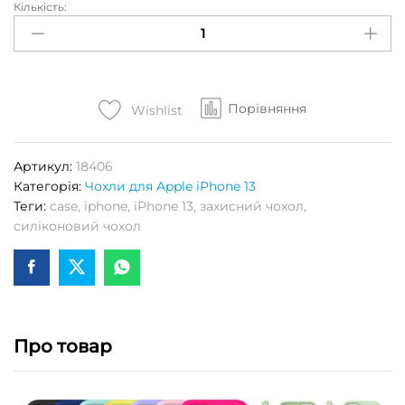
Кількість:
Чохол
S-
CASE
(High
Copy)
Порівняння
для
Wishlist
APPLE
iPhone
Артикул:
18406
13
Категорія:
Чохли для Apple iPhone 13
(Turquoise)
Теги:
case
,
iphone
,
iPhone 13
,
захисний чохол
,
Кількість
силіконовий чохол
Про товар