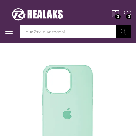
0
0
Вперед!