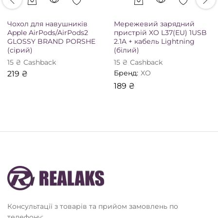
Чохол для навушників
Мережевий зарядний
Apple AirPods/AirPods2
пристрій XO L37(EU) 1USB
GLOSSY BRAND PORSHE
2.1A + кабель Lightning
(сірий)
(білий)
15
₴
Сashback
15
₴
Сashback
Бренд:
XO
219
₴
189
₴
Консультації з товарів та прийом замовлень по
телефону: