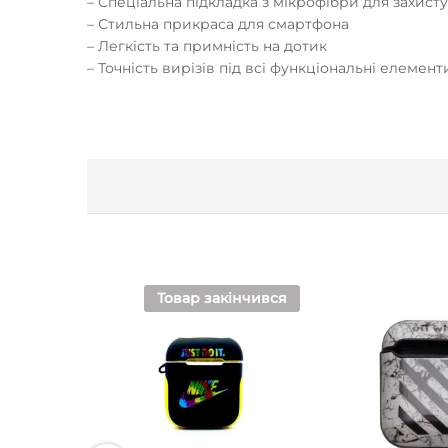
– Спеціальна підкладка з мікрофібри для захист
– Стильна прикраса для смартфона
– Легкість та примність на дотик
– Точність вирізів під всі функціональні елемен
Товар закінчився