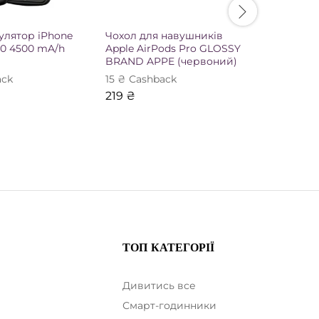
улятор iPhone
Чохол для навушників
Чохол дл
020 4500 mA/h
Apple AirPods Pro GLOSSY
Apple Ai
BRAND APPE (червоний)
GLOSSY
(чорний)
ack
15
₴
Сashback
15
₴
Сash
219
₴
219
₴
ТОП КАТЕГОРІЇ
Дивитись все
Смарт-годинники