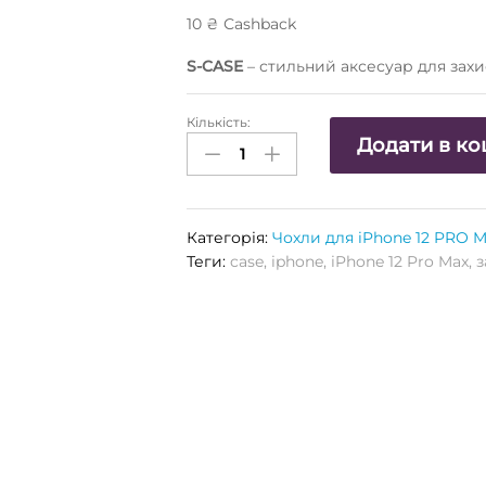
10
₴
Сashback
S-CASE
– стильний аксесуар для захи
Кількість:
Чохол
Додати в к
S-
CASE
(High
Copy)
Категорія:
Чохли для iPhone 12 PRO 
для
Теги:
case
,
iphone
,
iPhone 12 Pro Max
,
з
APPLE
iPhone
12
PRO
MAX
(Pink)
Кількість