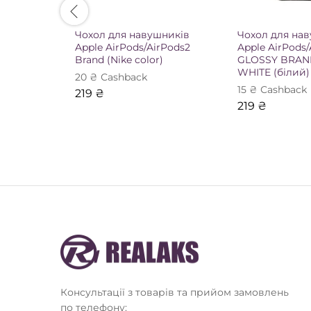
Чохол для навушників
Чохол для на
Apple AirPods/AirPods2
Apple AirPods/
Brand (Nike color)
GLOSSY BRAN
WHITE (білий)
20
₴
Сashback
15
₴
Сashback
219
₴
219
₴
Консультації з товарів та прийом замовлень
по телефону: