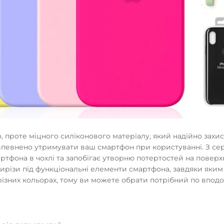
о, проте міцного силіконового матеріалу, який надійно зах
є впевнено утримувати ваш смартфон при користуванні. З с
ртфона в чохлі та запобігає утворню потертостей на поверх
 вирізи під функціональні елементи смартфона, завдяки як
різних кольорах, тому ви можете обрати потрібний по вподо