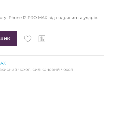
сту iPhone 12 PRO MAX від подряпин та ударів.
ошик
MAX
ахисний чохол
,
силіконовий чохол