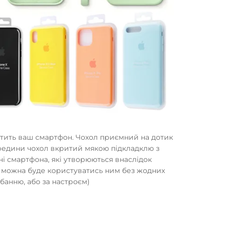
истить ваш смартфон. Чохол приємний на дотик
ередини чохол вкритий мякою підкладклю з
ні смартфона, які утворюються внаслідок
им можна буде користуватись ним без жодних
банню, або за настроєм)