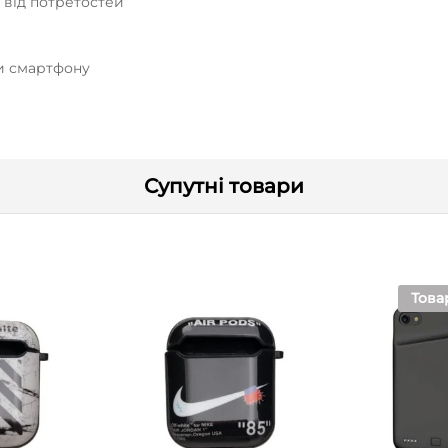
у від потретостей
ти смартфону
Супутні товари
Това