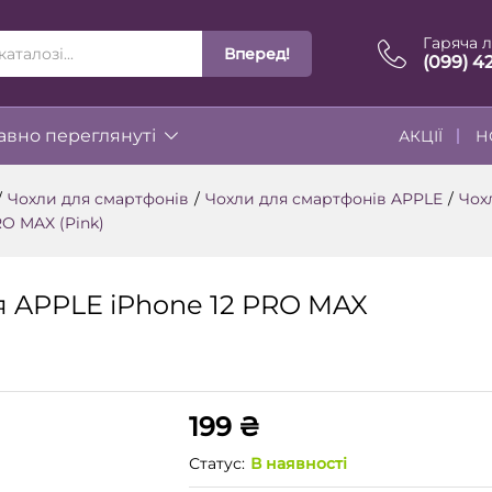
Гаряча л
Вперед!
ІЇ
(099) 4
вно переглянуті
АКЦІЇ
Н
/
Чохли для смартфонів
/
Чохли для смартфонів APPLE
/
Чох
RO MAX (Pink)
ля APPLE iPhone 12 PRO MAX
199
₴
Статус:
В наявності