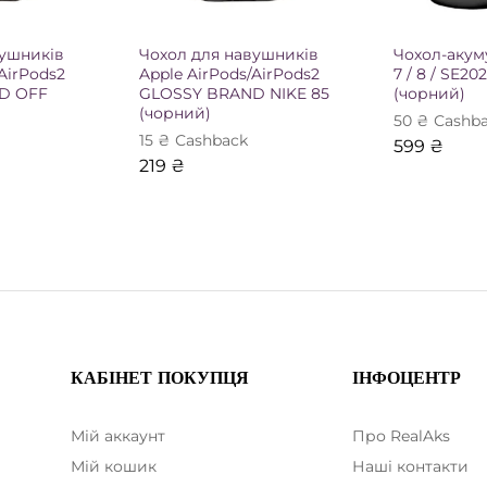
вушників
Чохол для навушників
Чохол-акум
AirPods2
Apple AirPods/AirPods2
7 / 8 / SE2
D OFF
GLOSSY BRAND NIKE 85
(чорний)
(чорний)
50
₴
Сashb
15
₴
Сashback
599
₴
219
₴
КАБІНЕТ ПОКУПЦЯ
ІНФОЦЕНТР
Мій аккаунт
Про RealAks
Мій кошик
Наші контакти