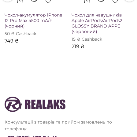
Чохол-акумулятор iPhone
Чохол для навушників
12 Pro Max 4500 mA/h
Apple AirPods/AirPods2
(чорний)
GLOSSY BRAND APPE
(червоний)
50
₴
Сashback
15
₴
Сashback
749
₴
219
₴
Консультації з товарів та прийом замовлень по
телефону: