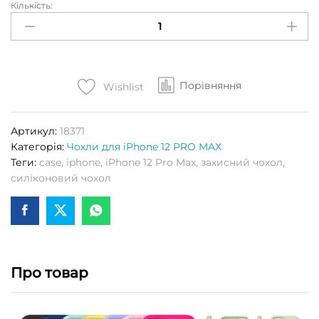
Кількість:
Чохол
S-
CASE
(High
Copy)
Порівняння
для
Wishlist
APPLE
iPhone
Артикул:
18371
12
Категорія:
Чохли для iPhone 12 PRO MAX
PRO
Теги:
case
,
iphone
,
iPhone 12 Pro Max
,
захисний чохол
,
MAX
силіконовий чохол
(Blue
cobalt)
Кількість
Про товар