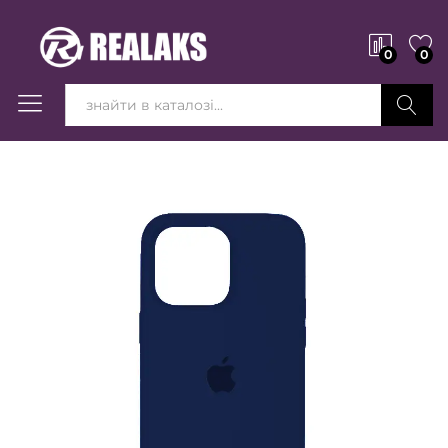
0
0
Вперед!