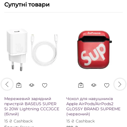
Супутні товари
Мережевий зарядний
Чохол для навушників
пристрій BASEUS SUPER
Apple AirPods/AirPods2
Si 20W Lightning CCCJGCE
GLOSSY BRAND SUPREME
(білий)
(червоний)
15
₴
Сashback
15
₴
Сashback