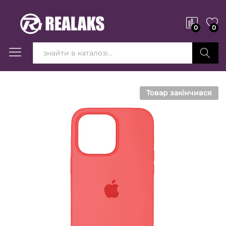
0
0
Вперед!
Товар закінчився