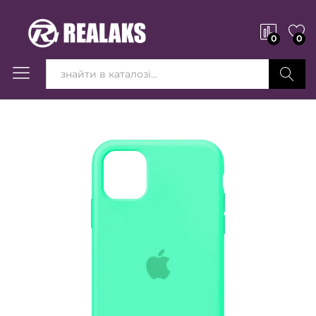
0
0
Вперед!