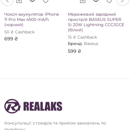
Чохол-акумулятор iPhone
Мережевий зарядний
11 Pro Max 4500 mA/h
пристрій BASEUS SUPER
(чорний)
Si 20W Lightning CCCJGCE
(білий)
50
₴
Сashback
15
₴
Сashback
699
₴
Бренд:
Baseus
599
₴
Консультації з товарів та прийом замовлень по
телефону: