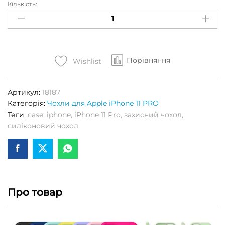
Кількість:
Чохол
S-
CASE
(High
Copy)
Порівняння
для
Wishlist
APPLE
iPhone
Артикул:
18187
11
Категорія:
Чохли для Apple iPhone 11 PRO
PRO
Теги:
case
,
iphone
,
iPhone 11 Pro
,
захисний чохол
,
(Spearmint)
силіконовий чохол
Кількість
Про товар