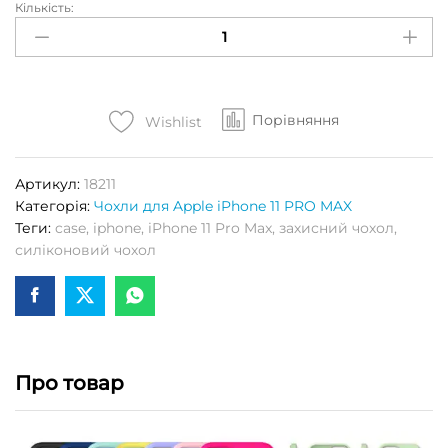
Кількість:
Чохол
S-
CASE
(High
Copy)
Порівняння
для
Wishlist
APPLE
iPhone
Артикул:
18211
11
Категорія:
Чохли для Apple iPhone 11 PRO MAX
PRO
Теги:
case
,
iphone
,
iPhone 11 Pro Max
,
захисний чохол
,
MAX
силіконовий чохол
(White)
Кількість
Про товар