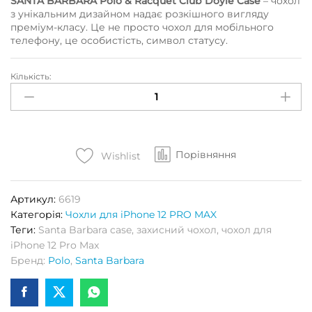
SANTA BARBARA Polo & Racquet Club Doyle Case
– чохол
з унікальним дизайном надає розкішного вигляду
преміум-класу. Це не просто чохол для мобільного
телефону, це особистість, символ статусу.
Кількість:
Чохол
для
iPhone
12
Pro
Порівняння
Max
Wishlist
Santa
Barbara
Артикул:
6619
Polo
Категорія:
Чохли для iPhone 12 PRO MAX
and
Теги:
Santa Barbara case
,
захисний чохол
,
чохол для
Racquet
iPhone 12 Pro Max
Club
Бренд:
Polo
,
Santa Barbara
Doyle
Case
Carbon
(чорний)