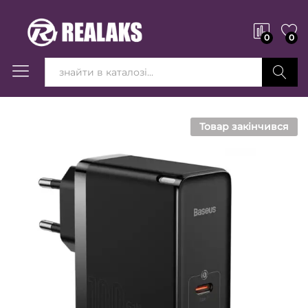
0
0
Вперед!
Товар закінчився