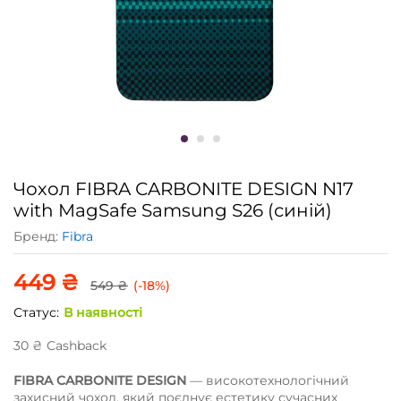
Чохол FIBRA СARBONITE DESIGN N17
with MagSafe Samsung S26 (синій)
Бренд:
Fibra
449
₴
549
₴
(-18%)
Статус:
В наявності
30
₴
Сashback
FIBRA CARBONITE DESIGN
— високотехнологічний
захисний чохол, який поєднує естетику сучасних