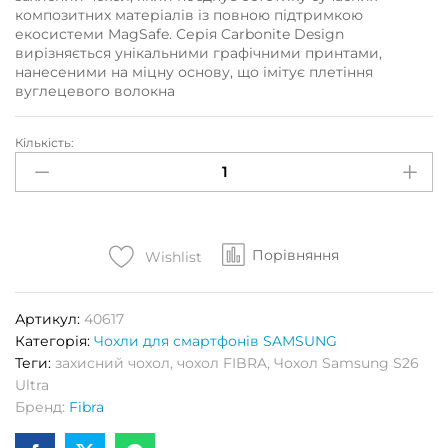
композитних матеріалів із повною підтримкою
екосистеми MagSafe. Серія Carbonite Design
вирізняється унікальними графічними принтами,
нанесеними на міцну основу, що імітує плетіння
вуглецевого волокна
Кількість:
Чохол
FIBRA
СARBONITE
DESIGN
N17
Порівняння
with
Wishlist
MagSafe
Samsung
Артикул:
40617
S26
Категорія:
Чохли для смартфонів SAMSUNG
(синій)
Теги:
захисний чохол
,
чохол FIBRA
,
Чохол Samsung S26
Кількість
Ultra
Бренд:
Fibra