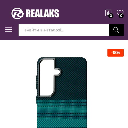
0
0
Вперед!
-
18
%