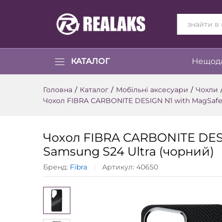
ВСІ КАТЕГОР
КАТАЛОГ
Нещода
Головна
/
Каталог
/
Мобільні аксесуари
/
Чохли
Чохол FIBRA СARBONITE DESIGN N1 with MagSafe
Чохол FIBRA СARBONITE DES
Samsung S24 Ultra (чорний)
Бренд:
Fibra
Артикул:
40650