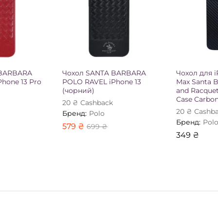
 BARBARA
Чохол SANTA BARBARA
Чохол для i
hone 13 Pro
POLO RAVEL iPhone 13
Max Santa B
(чорний)
and Racquet
Case Carbo
20
₴
Сashback
20
₴
Сashb
Бренд:
Polo
Бренд:
Pol
579
₴
699
₴
349
₴