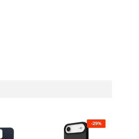
-
29
%