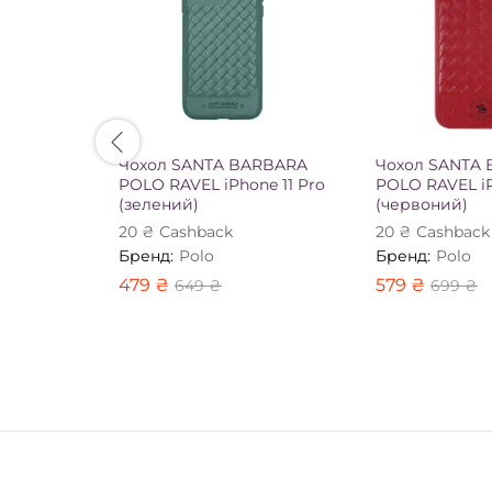
Чохол SANTA BARBARA
Чохол SANTA
POLO RAVEL iPhone 11 Pro
POLO RAVEL iP
(зелений)
(червоний)
20
₴
Сashback
20
₴
Сashback
Бренд:
Polo
Бренд:
Polo
479
₴
579
₴
649
₴
699
₴