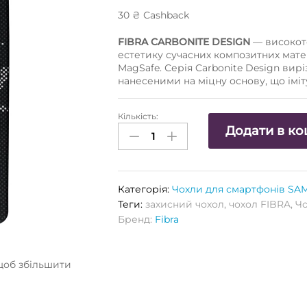
30
₴
Сashback
FIBRA CARBONITE DESIGN
— високоте
естетику сучасних композитних мате
MagSafe. Серія Carbonite Design ви
нанесеними на міцну основу, що імі
Кількість:
Чохол
Додати в к
FIBRA
СARBONITE
DESIGN
N1
Категорія:
Чохли для смартфонів S
with
Теги:
захисний чохол
,
чохол FIBRA
,
Чо
MagSafe
Бренд:
Fibra
Samsung
S24
Ultra
щоб збільшити
(чорний)
Кількість