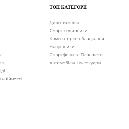
ТОП КАТЕГОРІЇ
Дивитись все
Смарт-годинники
Комп’ютерне обладнання
а
Навушники
ка
Смартфони та Планшети
ма
Автомобільні аксесуари
іді
енційності