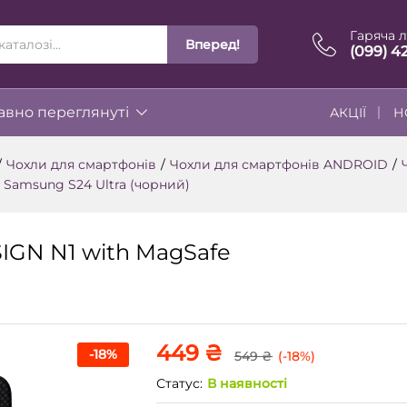
Гаряча л
Вперед!
ІЇ
(099) 4
вно переглянуті
АКЦІЇ
Н
/
Чохли для смартфонів
/
Чохли для смартфонів ANDROID
/
 Samsung S24 Ultra (чорний)
IGN N1 with MagSafe
449
₴
-
18
%
549
₴
(-18%)
Статус:
В наявності