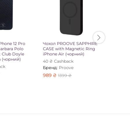
Phone 12 Pro
Чохол PROOVE SAPPHIRE
Чохол P
arbara Polo
CASE with Magnetic Ring
ARMOR C
 Club Doyle
iPhone Air (чорний)
Magnetic
n (чорний)
(чорний)
40
₴
Сashback
ack
40
₴
Сas
Бренд:
Proove
o
Бренд:
P
989
₴
1399
₴
799
₴
1