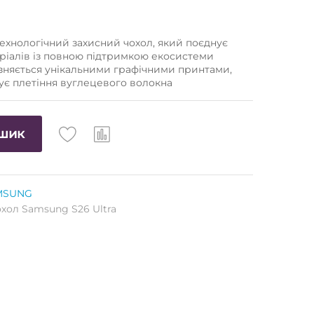
хнологічний захисний чохол, який поєднує
ріалів із повною підтримкою екосистеми
різняється унікальними графічними принтами,
тує плетіння вуглецевого волокна
ошик
AMSUNG
хол Samsung S26 Ultra