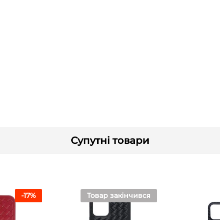
Супутні товари
-
17
%
Товар закінчився