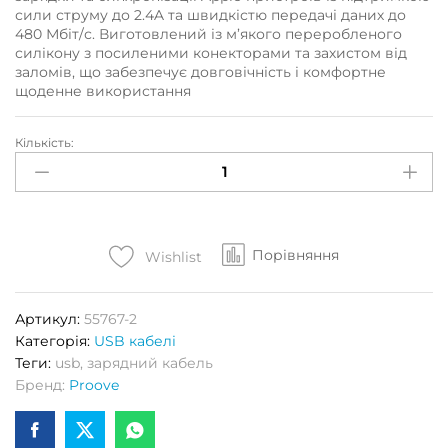
сили струму до 2.4A та швидкістю передачі даних до
480 Мбіт/с. Виготовлений із м’якого переробленого
силікону з посиленими конекторами та захистом від
заломів, що забезпечує довговічність і комфортне
щоденне використання
Кількість:
Кабель
PROOVE
REBIRTH
USB
to
Порівняння
Lightning
Wishlist
2.4A
1m
Артикул:
55767-2
(білий)
Категорія:
USB кабелі
Кількість
Теги:
usb
,
зарядний кабель
Бренд:
Proove