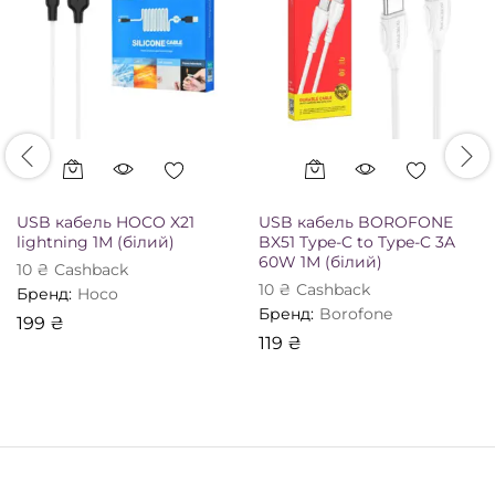
USB кабель HOCO X21
USB кабель BOROFONE
lightning 1М (білий)
BX51 Type-C to Type-C 3A
60W 1М (білий)
10
₴
Сashback
10
₴
Сashback
Бренд:
Hoco
Бренд:
Borofone
199
₴
119
₴