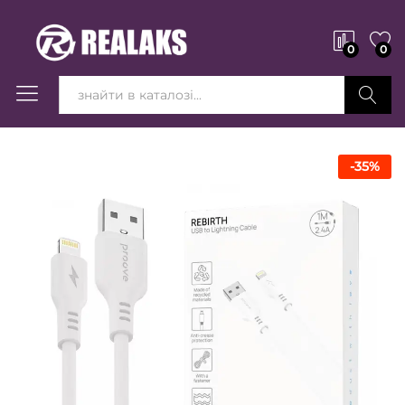
0
0
Вперед!
-
35
%