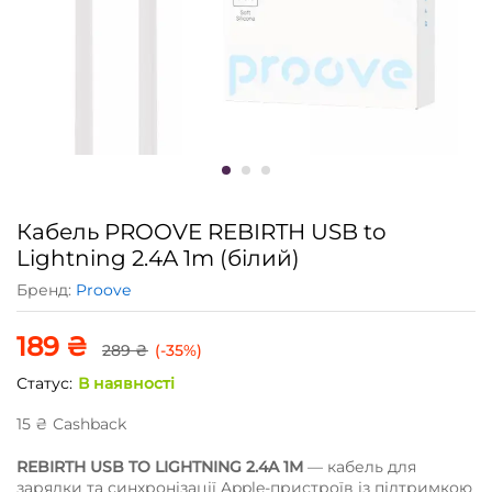
Кабель PROOVE REBIRTH USB to
Lightning 2.4A 1m (білий)
Бренд:
Proove
189
₴
289
₴
(-35%)
Статус:
В наявності
15
₴
Сashback
REBIRTH USB TO LIGHTNING 2.4A 1M
— кабель для
зарядки та синхронізації Apple-пристроїв із підтримкою