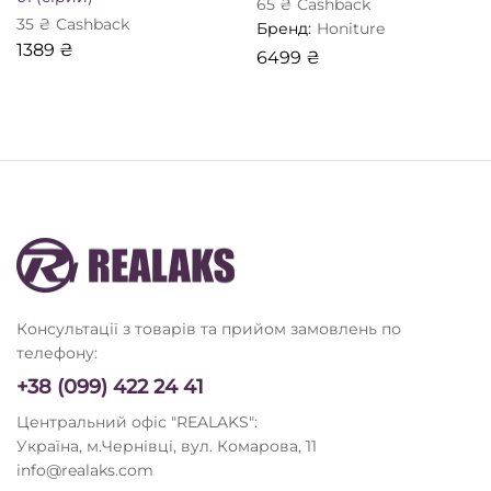
65
₴
Сashback
35
₴
Сashback
Бренд:
Honiture
1389
₴
6499
₴
Консультації з товарів та прийом замовлень по
телефону:
+38 (099) 422 24 41
Центральний офіс "REALAKS":
Україна, м.Чернівці, вул. Комарова, 11
info@realaks.com