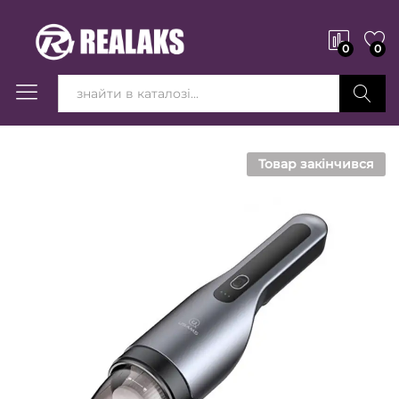
0
0
Вперед!
Товар закінчився