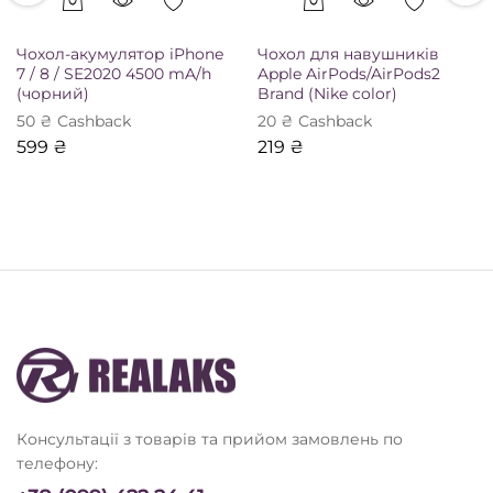
Чохол-акумулятор iPhone
Чохол для навушників
7 / 8 / SE2020 4500 mA/h
Apple AirPods/AirPods2
(чорний)
Brand (Nike color)
50
₴
Сashback
20
₴
Сashback
599
₴
219
₴
Консультації з товарів та прийом замовлень по
телефону: