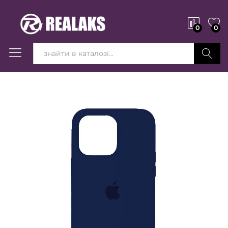
0
0
Вперед!