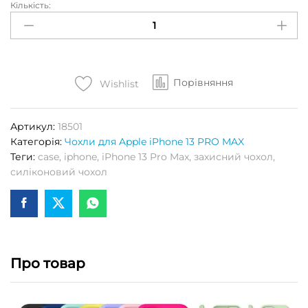
Кількість:
Чохол
S-
CASE
(High
Copy)
Порівняння
для
Wishlist
APPLE
iPhone
Артикул:
18501
13
Категорія:
Чохли для Apple iPhone 13 PRO MAX
PRO
Теги:
case
,
iphone
,
iPhone 13 Pro Max
,
захисний чохол
,
MAX
силіконовий чохол
(Blue
cobalt)
Кількість
Про товар