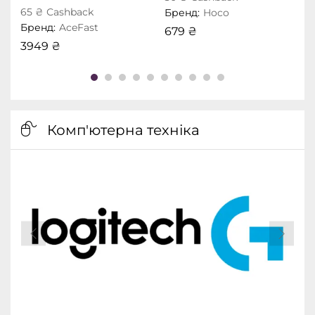
65
₴
Сashback
Бренд:
Hoco
Б
Бренд:
AceFast
679
₴
3949
₴
Комп'ютерна техніка