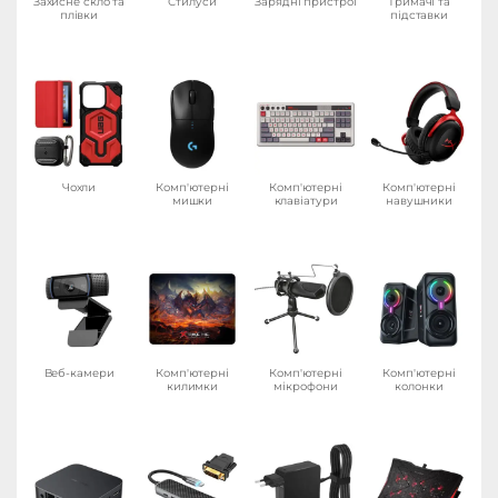
Захисне скло та
Стилуси
Зарядні пристрої
Тримачі та
плівки
підставки
Чохли
Комп'ютерні
Комп'ютерні
Комп'ютерні
мишки
клавіатури
навушники
Веб-камери
Комп'ютерні
Комп'ютерні
Комп'ютерні
килимки
мікрофони
колонки