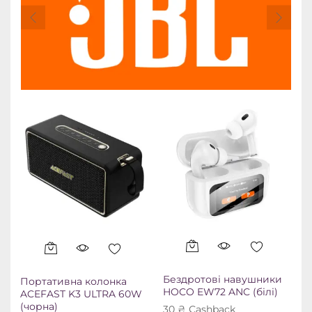
Бездротові навушники
Портативна колонка
Б
HOCO EW72 ANC (білі)
ACEFAST K3 ULTRA 60W
H
(чорна)
30
₴
Сashback