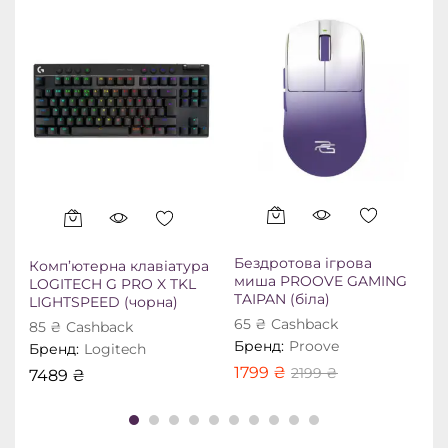
Бездротова ігрова
Комп’ютерна клавіатура
Б
миша PROOVE GAMING
LOGITECH G PRO X TKL
TAIPAN (біла)
LIGHTSPEED (чорна)
(
65
₴
Сashback
85
₴
Сashback
Бренд:
Proove
Бренд:
Logitech
Б
1799
₴
2199
₴
7489
₴