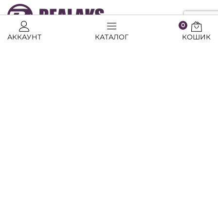
0
АККАУНТ
КАТАЛОГ
КОШИК
Консультації з товарів та прийом замовлень по
телефону:
+38 (099) 422 24 41
Центральний офіс "REALAKS":
Україна, м.Чернівці, вул. Комарова, 11
info@realaks.com
чат підтримки клієнтів
КАБІНЕТ ПОКУПЦЯ