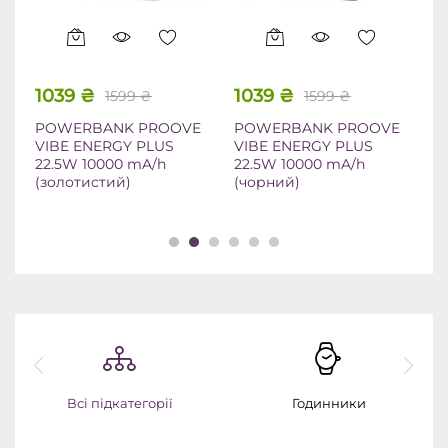
1039
₴
1039
₴
4
1599
₴
1599
₴
POWERBANK PROOVE
POWERBANK PROOVE
Ч
VIBE ENERGY PLUS
VIBE ENERGY PLUS
С
22.5W 10000 mA/h
22.5W 10000 mA/h
w
(золотистий)
(чорний)
S2
Всі підкатегорії
Годинники