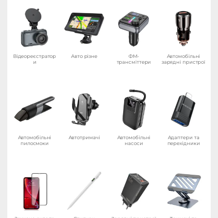
Відеореєстратор
Авто різне
ФМ-
Автомобільні
и
трансміттери
зарядні пристрої
Автомобільні
Автотримачі
Автомобільні
Адаптери та
пилосмоки
насоси
перехідники