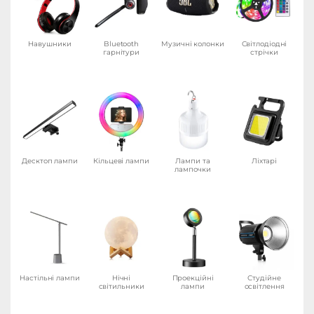
Навушники
Bluetooth
Музичні колонки
Світлодіодні
гарнітури
стрічки
Десктоп лампи
Кільцеві лампи
Лампи та
Ліхтарі
лампочки
Настільні лампи
Нічні
Проекційні
Студійне
світильники
лампи
освітлення