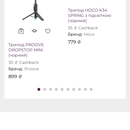
Т
H
Трипод HOCO K34
SPRING з підсвіткою
(чорний)
Б
35
₴
Сashback
Бренд:
Hoco
779
₴
Трипод PROOVE
DROPSTOP MINI
(чорний)
30
₴
Сashback
Бренд:
Proove
899
₴