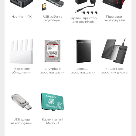
Настільні ПК
USB хаби та
Підставки-
Зарядні пристрої
адаптери
охолоджувачі
для ноутбуків
Мережеве
Внутрішні
Зовнішні
Кишені для
обладнання
жорстки диски
жорстки диски
жорстких дисків
USB флеш
Карти пам'яті
накопичувачі
MicroSD