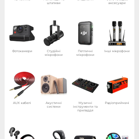
освітлення
електроприлади
друку
штативи
аксесуари
Фотокамери
Студійні
Петличні
Інші мікрофони
мікрофони
мікрофони
AUX кабелі
Акустичні
Музичні
Радіоприймачі
системи
інструменти та
приладдя