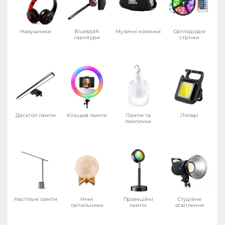
Навушники
Bluetooth
Музичні колонки
Світлодіодні
гарнітури
стрічки
Десктоп лампи
Кільцеві лампи
Лампи та
Ліхтарі
лампочки
Настільні лампи
Нічні
Проекційні
Студійне
світильники
лампи
освітлення