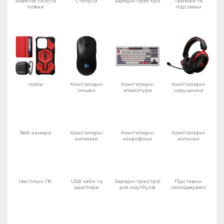
Захисне скло та
Стилуси
Зарядні пристрої
Тримачі та
плівки
підставки
Чохли
Комп'ютерні
Комп'ютерні
Комп'ютерні
мишки
клавіатури
навушники
Веб-камери
Комп'ютерні
Комп'ютерні
Комп'ютерні
килимки
мікрофони
колонки
Настільні ПК
USB хаби та
Зарядні пристрої
Підставки-
адаптери
для ноутбуків
охолоджувачі