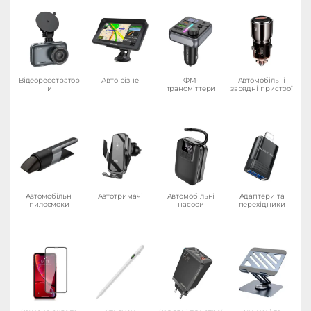
Відеореєстратор
Авто різне
ФМ-
Автомобільні
и
трансміттери
зарядні пристрої
Автомобільні
Автотримачі
Автомобільні
Адаптери та
пилосмоки
насоси
перехідники