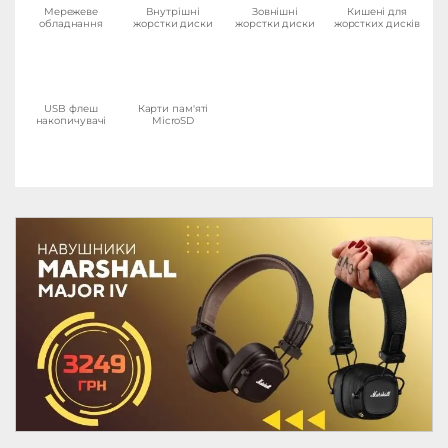
Мережеве
Внутрішні
Зовнішні
Кишені для
обладнання
жорстки диски
жорстки диски
жорстких дисків
USB флеш
Карти пам'яті
накопичувачі
MicroSD