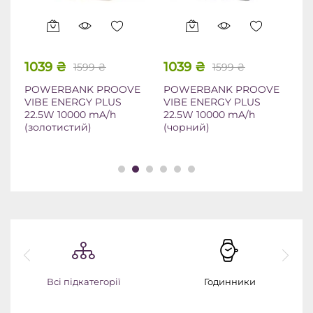
1039
₴
1039
₴
4
1599
₴
1599
₴
POWERBANK PROOVE
POWERBANK PROOVE
Ч
VIBE ENERGY PLUS
VIBE ENERGY PLUS
С
22.5W 10000 mA/h
22.5W 10000 mA/h
w
(золотистий)
(чорний)
S2
Всі підкатегорії
Годинники